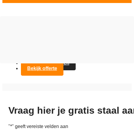
Vloer opties
Assortiment
Branches
Over Artifax
Projecten
FAQ
Contact opnemen
Bekijk offerte
Vraag hier je gratis staal a
"
*
" geeft vereiste velden aan