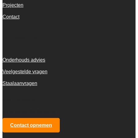
Projecten
Contact
Informatie
Onderhouds advies
Veelgestelde vragen
Staalaanvragen
KvK 72916516
BTW NL001973601B13
Contact opnemen