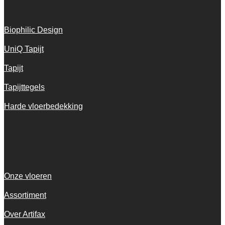
Biophilic Design
UniQ Tapijt
Tapijt
Tapijttegels
Harde vloerbedekking
Snel navigeren
Onze vloeren
Assortiment
Over Artifax