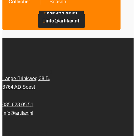
Collectie:
Season
035 623 05 51
info@artifax.nl
Artifax Projectinrichting
Lange Brinkweg 38 B,
3764 AD Soest
035 623 05 51
info@artifax.nl
Onze vloeren