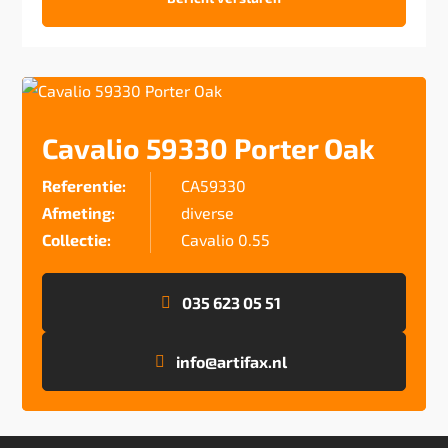
Cavalio 59330 Porter Oak
Referentie:
CA59330
Afmeting:
diverse
Collectie:
Cavalio 0.55
035 623 05 51
info@artifax.nl