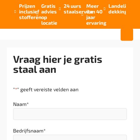
Prijzen
Gratis
24 uurs
Meer
Landelijke


inclusief
advies
staalservice
dan 40
dekking



stofferen
op
jaar
locatie
ervaring
Vraag hier je gratis
staal aan
"
*
" geeft vereiste velden aan
Naam
*
Bedrijfsnaam
*