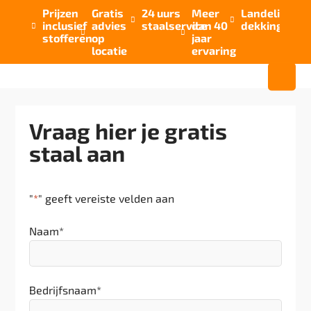
Prijzen
Gratis
24 uurs
Meer
Landelijke


inclusief
advies
staalservice
dan 40
dekking



stofferen
op
jaar
locatie
ervaring
Vraag hier je gratis
staal aan
"
*
" geeft vereiste velden aan
Naam
*
Bedrijfsnaam
*