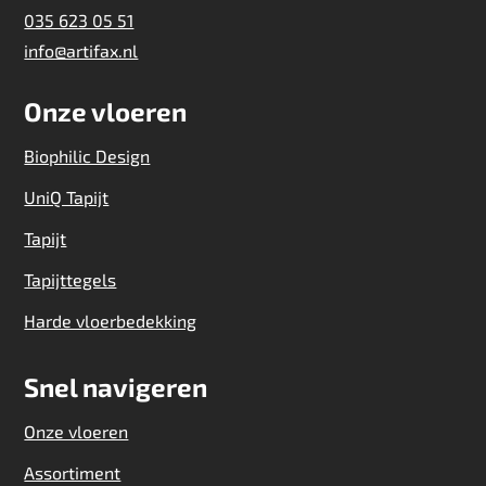
035 623 05 51
info@artifax.nl
Onze vloeren
Biophilic Design
UniQ Tapijt
Tapijt
Tapijttegels
Harde vloerbedekking
Snel navigeren
Onze vloeren
Assortiment