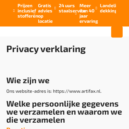
Prijzen
Gratis
24 uurs
Meer
Landelijke


inclusief
advies
staalservice
dan 40
dekking



stofferen
op
jaar
locatie
ervaring
Privacy verklaring
Wie zijn we
Ons website-adres is: https://www.artifax.nl.
Welke persoonlijke gegevens
we verzamelen en waarom we
die verzamelen