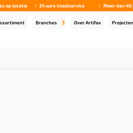
es op locatie
24 uurs staalservice
Meer dan 40 


ssortiment
Branches
Over Artifax
Projecte