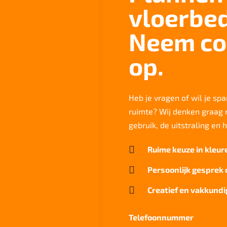
vloerbe
Neem co
op.
Heb je vragen of wil je spa
ruimte? Wij denken graag m
gebruik, de uitstraling en 

Ruime keuze in kleur

Persoonlijk gesprek 

Creatief en vakkundi
Telefoonnummer