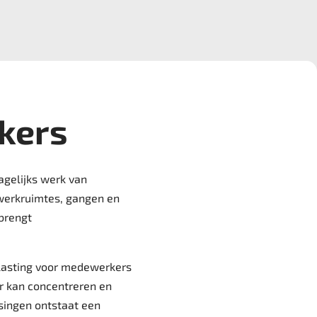
kers
agelijks werk van
n werkruimtes, gangen en
brengt
elasting voor medewerkers
er kan concentreren en
singen ontstaat een