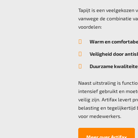
Tapijt is een veelgekozen 
vanwege de combinatie van
voordelen:

Warm en comfortabel

Veiligheid door anti

Duurzame kwaliteiten
Naast uitstraling is functi
intensief gebruikt en moe
veilig zijn. Artifax levert 
belasting en tegelijkertij
voor medewerkers.
Meer over Artifax