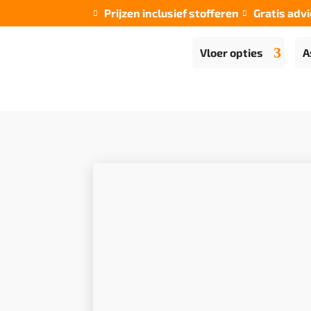
Prijzen inclusief stofferen
Gratis advi


Vloer opties
A