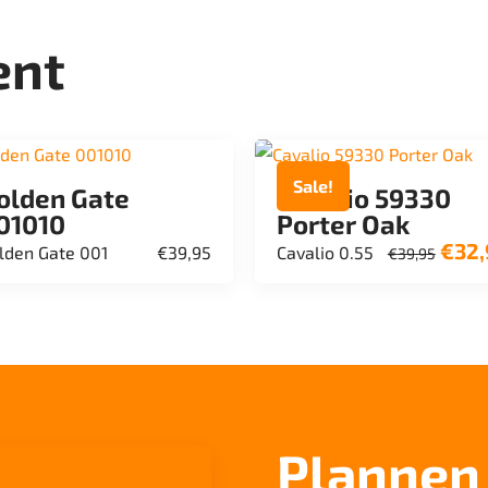
ent
Sale!
olden Gate
Cavalio 59330
01010
Porter Oak
€
32,
Oorsp
lden Gate 001
€
39,95
Cavalio 0.55
€
39,95
prijs
was:
€39,9
Plannen