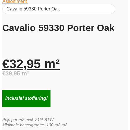
Assortiment
/
Cavalio 59330 Porter Oak
Cavalio 59330 Porter Oak
€
32,95
m²
€
39,95
m²
Oorspronkelijke
Huidige
prijs
prijs
Inclusief stoffering!
was:
is:
Prijs per m2 excl. 21% BTW
€39,95.
€32,95.
Minimale bestelgrootte: 100 m2 m2