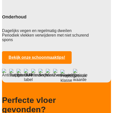
diverse
Pool
kunststof
Onderhoud
Totale hoogte
2,5 mm
Dagelijks vegen en regelmatig dweilen
Periodiek vlekken verwijderen met niet schurend
Anti statisch
spons
ja 2 KV
Lichtechtheid NF EN ISO 105-B02
>7
Bekijk onze schoonmaaktips!
Slijtvastheid NF EN 1307
klasse W33
Brandwerend
Bfl-S1
Particulier gebruik
Perfecte vloer
sterk
gevonden?
Project gebruik
sterk