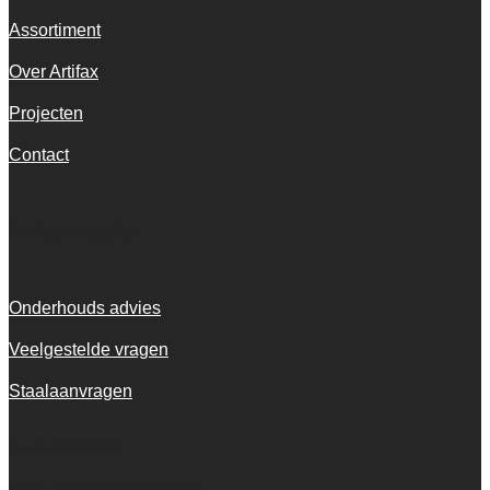
Assortiment
Over Artifax
Projecten
Contact
Informatie
Onderhouds advies
Veelgestelde vragen
Staalaanvragen
KvK 72916516