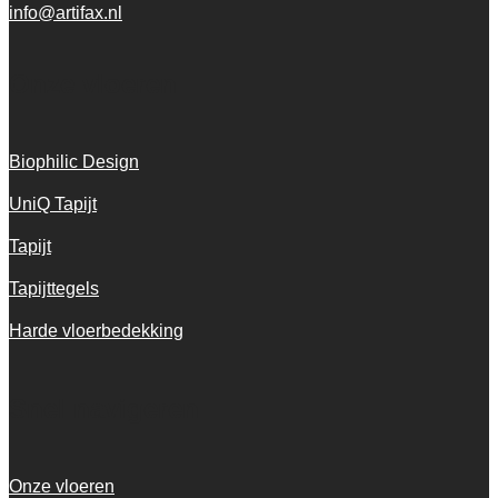
info@artifax.nl
Onze vloeren
Biophilic Design
UniQ Tapijt
Tapijt
Tapijttegels
Harde vloerbedekking
Snel navigeren
Onze vloeren