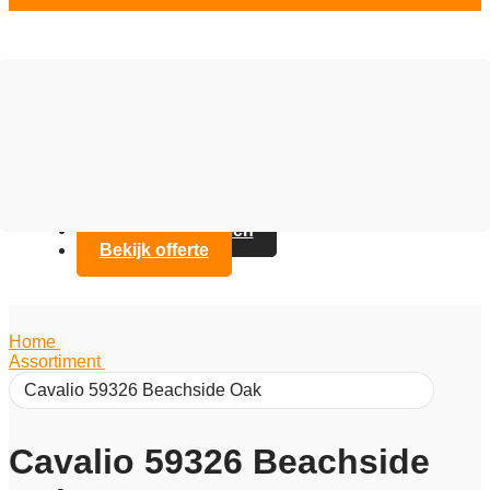
Vloer opties
Assortiment
Branches
Over Artifax
Projecten
FAQ
Contact opnemen
Bekijk offerte
Home
/
Assortiment
/
Cavalio 59326 Beachside Oak
Cavalio 59326 Beachside