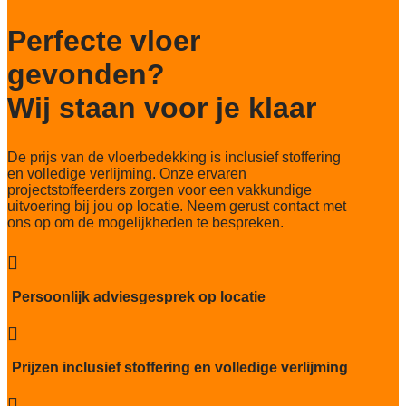
Particulier gebruik
Perfecte vloer
sterk
gevonden?
Project gebruik
sterk
Wij staan voor je klaar
De prijs van de vloerbedekking is inclusief stoffering
en volledige verlijming. Onze ervaren
projectstoffeerders zorgen voor een vakkundige
uitvoering bij jou op locatie. Neem gerust contact met
ons op om de mogelijkheden te bespreken.

Persoonlijk adviesgesprek op locatie

Prijzen inclusief stoffering en volledige verlijming
