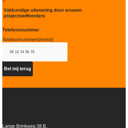
Vakkundige uitvoering door ervaren
projectstoffeerders
Telefoonnummer
Telefoonnummer
(Vereist)
Artifax Projectinrichting
Lange Brinkweg 38 B,