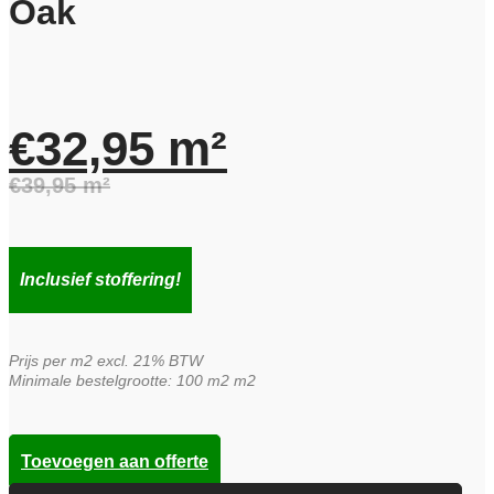
Oak
€
32,95
m²
€
39,95
m²
Oorspronkelijke
Huidige
prijs
prijs
Inclusief stoffering!
was:
is:
Prijs per m2 excl. 21% BTW
€39,95.
€32,95.
Minimale bestelgrootte: 100 m2 m2
Toevoegen aan offerte