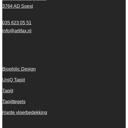
3764 AD Soest
035 623 05 51
info@artifax.nl
Onze vloeren
Biophilic Design
UniQ Tapijt
Tapijt
Tapijttegels
Harde vloerbedekking