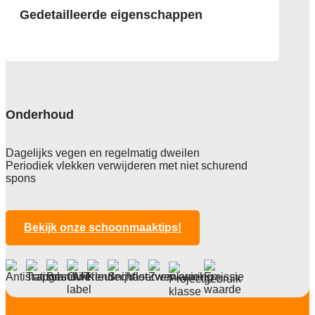
Gedetailleerde eigenschappen
Afmeting
diverse
Pool
kunststof
Onderhoud
Totale hoogte
2,5 mm
Dagelijks vegen en regelmatig dweilen
Periodiek vlekken verwijderen met niet schurend
Anti statisch
spons
ja 2 KV
Lichtechtheid NF EN ISO 105-B02
>7
Bekijk onze schoonmaaktips!
Slijtvastheid NF EN 1307
klasse W33
Brandwerend
Bfl-S1