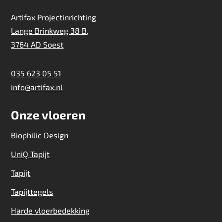
Artifax Projectinrichting
Lange Brinkweg 38 B,
3764 AD Soest
035 623 05 51
info@artifax.nl
Onze vloeren
Biophilic Design
UniQ Tapijt
Tapijt
Tapijttegels
Harde vloerbedekking