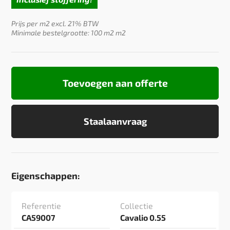
was:
is:
€39,95.
€32,95.
Prijs per m2 excl. 21% BTW
Minimale bestelgrootte: 100 m2 m2
Toevoegen aan offerte
Staalaanvraag
Eigenschappen:
Referentie
Collectie
CA59007
Cavalio 0.55