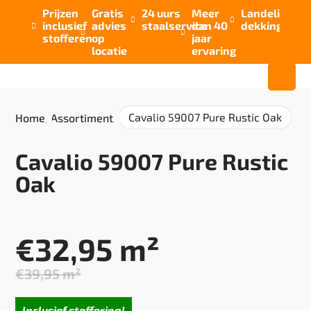
Prijzen
Gratis
24 uurs
Meer
Landelijke


inclusief
advies
staalservice
dan 40
dekking



stofferen
op
jaar
locatie
ervaring
Cavalio 59007 Pure Rustic Oak
Home
/
Assortiment
/
Cavalio 59007 Pure Rustic
Oak
€
32,95
m²
€
39,95
m²
Oorspronkelijke
Huidige
prijs
prijs
Inclusief stoffering!