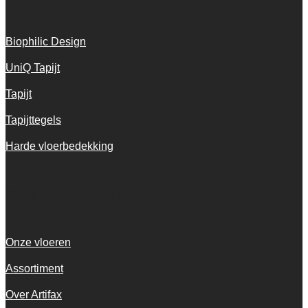
Biophilic Design
UniQ Tapijt
Tapijt
Tapijttegels
Harde vloerbedekking
Snel navigeren
Onze vloeren
Assortiment
Over Artifax