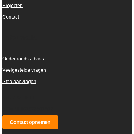
Projecten
Contact
Informatie
Onderhouds advies
Veelgestelde vragen
Staalaanvragen
KvK 72916516
BTW NL001973601B13
Contact opnemen