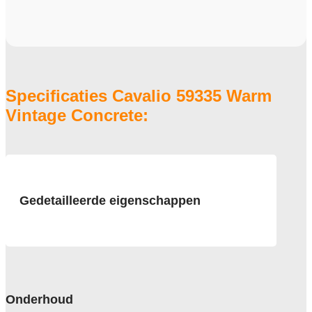
Specificaties Cavalio 59335 Warm
Vintage Concrete:
Gedetailleerde eigenschappen
Afmeting
diverse
Pool
kunststof
Onderhoud