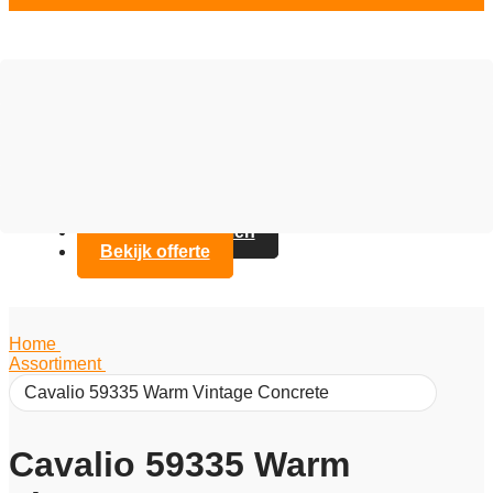
Vloer opties
Assortiment
Branches
Over Artifax
Projecten
FAQ
Contact opnemen
Bekijk offerte
Home
/
Assortiment
/
Cavalio 59335 Warm Vintage Concrete
Cavalio 59335 Warm