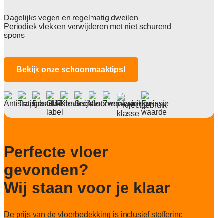
Totale hoogte
2,5 mm
Dagelijks vegen en regelmatig dweilen
Periodiek vlekken verwijderen met niet schurend
Anti statisch
spons
ja 2 KV
Lichtechtheid NF EN ISO 105-B02
>7
Bekijk onze schoonmaaktips!
Slijtvastheid NF EN 1307
klasse W33
Brandwerend
Bfl-S1
Particulier gebruik
Perfecte vloer
sterk
gevonden?
Project gebruik
sterk
Wij staan voor je klaar
De prijs van de vloerbedekking is inclusief stoffering