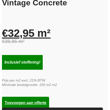
Vintage Concrete
€
32,95
m²
€
39,95
m²
Oorspronkelijke
Huidige
prijs
prijs
Inclusief stoffering!
was:
is:
Prijs per m2 excl. 21% BTW
€39,95.
€32,95.
Minimale bestelgrootte: 100 m2 m2
Toevoegen aan offerte