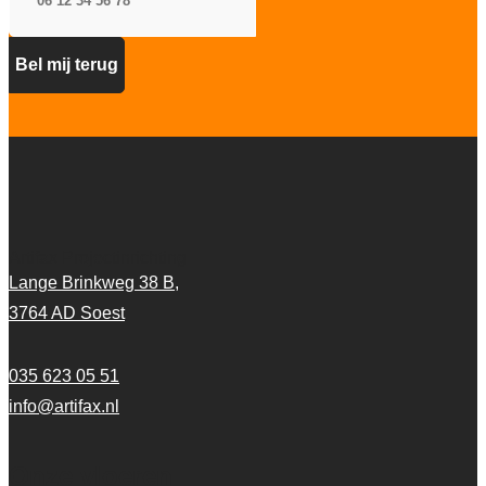
Artifax Projectinrichting
Lange Brinkweg 38 B,
3764 AD Soest
035 623 05 51
info@artifax.nl
Onze vloeren