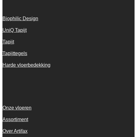
Biophilic Design
UniQ Tapijt
Tapijt
Tapijttegels
Harde vloerbedekking
Snel navigeren
Onze vloeren
Assortiment
Over Artifax