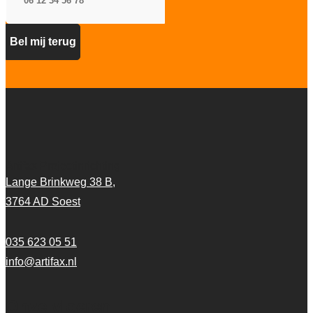
Artifax Projectinrichting
Lange Brinkweg 38 B,
3764 AD Soest
035 623 05 51
info@artifax.nl
Onze vloeren