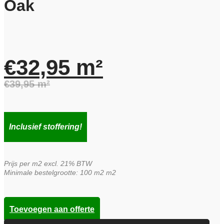
Oak
€
32,95
m²
€
39,95
m²
Oorspronkelijke
Huidige
prijs
prijs
Inclusief stoffering!
was:
is:
Prijs per m2 excl. 21% BTW
€39,95.
€32,95.
Minimale bestelgrootte: 100 m2 m2
Toevoegen aan offerte