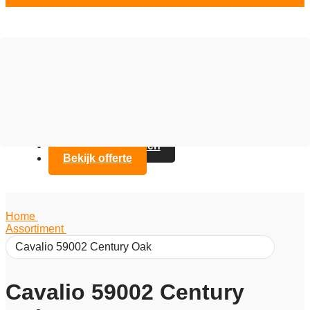
Vloer opties
Assortiment
Branches
Over Artifax
Projecten
FAQ
Contact opnemen
Bekijk offerte
Home
/
Assortiment
/
Cavalio 59002 Century Oak
Cavalio 59002 Century