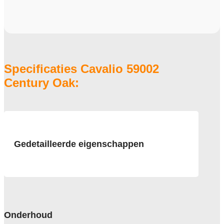
Specificaties Cavalio 59002
Century Oak:
Gedetailleerde eigenschappen
Afmeting
diverse
Pool
kunststof
Onderhoud