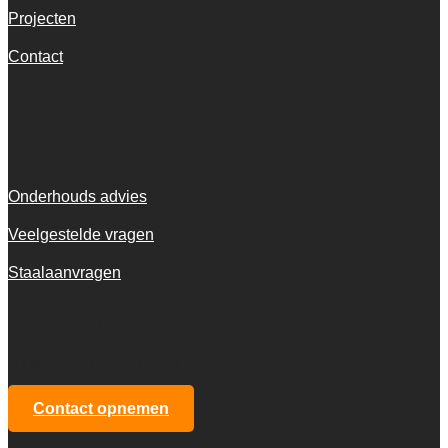
Projecten
Contact
Informatie
Onderhouds advies
Veelgestelde vragen
Staalaanvragen
KvK 72916516
BTW NL001973601B13
Contact opnemen