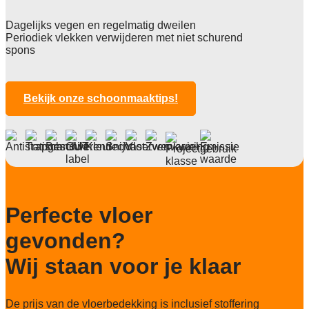
Totale hoogte
2,5 mm
Dagelijks vegen en regelmatig dweilen
Periodiek vlekken verwijderen met niet schurend
Anti statisch
spons
ja 2 KV
Lichtechtheid NF EN ISO 105-B02
>7
Bekijk onze schoonmaaktips!
Slijtvastheid NF EN 1307
klasse W33
Brandwerend
Bfl-S1
Particulier gebruik
Perfecte vloer
sterk
gevonden?
Project gebruik
sterk
Wij staan voor je klaar
De prijs van de vloerbedekking is inclusief stoffering