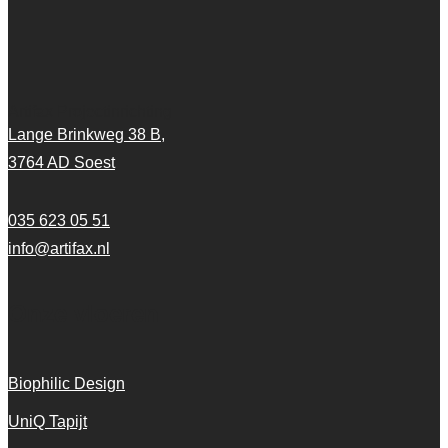
Artifax Projectinrichting
Lange Brinkweg 38 B,
3764 AD Soest
035 623 05 51
info@artifax.nl
Onze vloeren
Biophilic Design
UniQ Tapijt