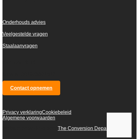
Informatie
Onderhouds advies
Veelgestelde vragen
Staalaanvragen
KvK 72916516
BTW NL001973601B13
Contact opnemen
Privacy verklaring
Cookiebeleid
Algemene voorwaarden
Website ontwikkeld door
The Conversion Department