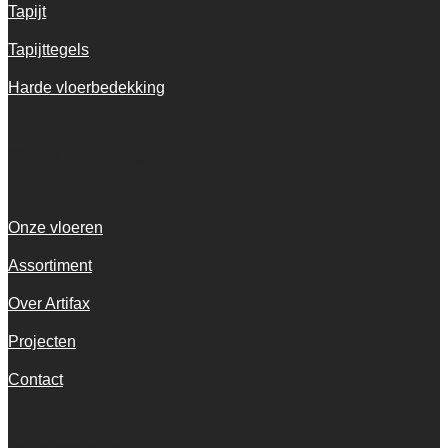
Tapijt
Tapijttegels
Harde vloerbedekking
Snel navigeren
Onze vloeren
Assortiment
Over Artifax
Projecten
Contact