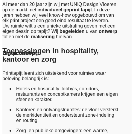
Al meer dan 20 jaar zijn wij met UNIQ Design Vloeren
op de markt met
individueel geprint tapijt
. In deze
jaren hebben wij veel know-how opgebouwd om van
elk print project een goed eind resultaat te leveren.
Uw ruimte wilt u een unieke uitstraling geven met een
eigen dessin op tapijt? Wij
begeleiden
u van
ontwerp
tot en met de
realisering
hiervan.
Toepassingen in hospitality,
Eigen ontwerp
Uniq-concept
kantoor en zorg
Printtapijt leent zich uitstekend voor ruimtes waar
beleving belangrijk is:
Hotels en hospitality: lobby’s, corridors,
restaurants en conceptkamers krijgen een eigen
sfeer en karakter.
Kantoren en ontvangstruimtes: de vloer versterkt
de merkidentiteit en ondersteunt zone-indeling
en routing.
Zorg- en publieke omgevingen: een warme,