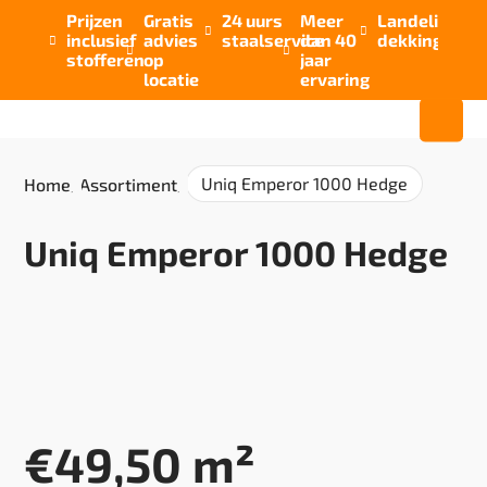
Prijzen
Gratis
24 uurs
Meer
Landelijke


inclusief
advies
staalservice
dan 40
dekking



stofferen
op
jaar
locatie
ervaring
Uniq Emperor 1000 Hedge
Home
/
Assortiment
/
Uniq Emperor 1000 Hedge
€
49,50
m²