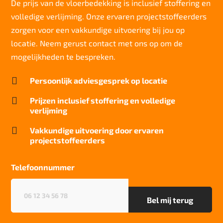
De prijs van de vloerbedekking is inclusief stoffering en
Totaal gwicht
2.055 g/m2
volledige verlijming. Onze ervaren projectstoffeerders
zorgen voor een vakkundige uitvoering bij jou op
Lichtechtheid NF EN ISO 105-B02
5-6/8
locatie. Neem gerust contact met ons op om de
mogelijkheden te bespreken.
Slijtvastheid NF EN 1307
33/LC1

Persoonlijk adviesgesprek op locatie
Thermische weerstand
0,15m2 C/W

Prijzen inclusief stoffering en volledige
verlijming
Geluidsisolatie
28 dB

Vakkundige uitvoering door ervaren
projectstoffeerders
Brandwerend
Bfl-S1
Telefoonnummer
Project gebruik
zwaar
Telefoonnummer
(Vereist)