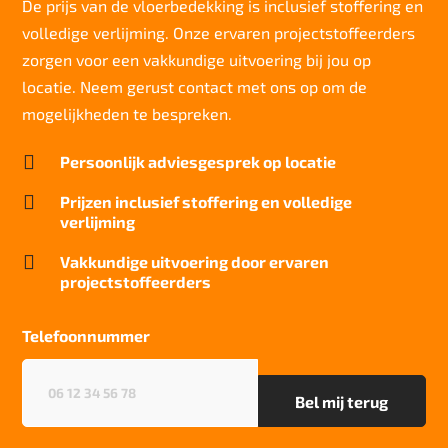
De prijs van de vloerbedekking is inclusief stoffering en
Totaal gwicht
2.055 g/m2
volledige verlijming. Onze ervaren projectstoffeerders
zorgen voor een vakkundige uitvoering bij jou op
Lichtechtheid NF EN ISO 105-B02
5-6/8
locatie. Neem gerust contact met ons op om de
mogelijkheden te bespreken.
Slijtvastheid NF EN 1307
33/LC1

Persoonlijk adviesgesprek op locatie
Thermische weerstand
0,15m2 C/W

Prijzen inclusief stoffering en volledige
verlijming
Geluidsisolatie
28 dB

Vakkundige uitvoering door ervaren
projectstoffeerders
Brandwerend
Bfl-S1
Telefoonnummer
Project gebruik
zwaar
Telefoonnummer
(Vereist)