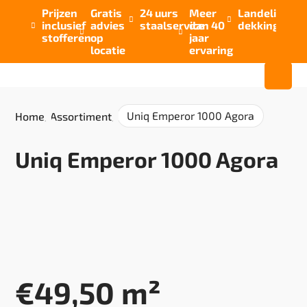
Prijzen
Gratis
24 uurs
Meer
Landelijke


inclusief
advies
staalservice
dan 40
dekking



stofferen
op
jaar
locatie
ervaring
Uniq Emperor 1000 Agora
Home
/
Assortiment
/
Uniq Emperor 1000 Agora
€
49,50
m²