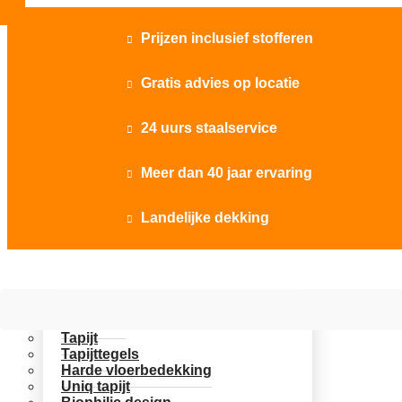
Prijzen inclusief stofferen

Gratis advies op locatie

24 uurs staalservice

Meer dan 40 jaar ervaring

Landelijke dekking

Vloer opties
Uitgelicht
Tapijt
Tapijttegels
Harde vloerbedekking
Uniq tapijt