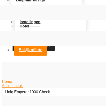
Biophilic design
Assortiment
Branches
Kantoor
Instellingen
Hotel
Over Artifax
Projecten
FAQ
Contact opnemen
Bekijk offerte
Home
/
Assortiment
/
Uniq Emperor 1000 Check