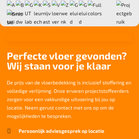
6,2 mm
Anti statisch
ja, , 2kv
Deling
1/10"
Aantal noppen
Perfecte vloer gevonden?
196.000 noppen/m2
Wij staan voor je klaar
Totaal gwicht
4.100 gr/m2
Lichtechtheid NF EN ISO 105-B02
De prijs van de vloerbedekking is inclusief stoffering en
>7
volledige verlijming. Onze ervaren projectstoffeerders
Slijtvastheid NF EN 1307
zorgen voor een vakkundige uitvoering bij jou op
klasse 33 LC 1+ Rolstoel A
locatie. Neem gerust contact met ons op om de
Thermische weerstand
mogelijkheden te bespreken.
0,064 m2.K/W

Persoonlijk adviesgesprek op locatie
Geluidsisolatie
25 dB