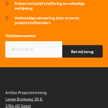

Prijzen inclusief stoffering en volledige
Brandwerend
verlijming
Bfl-S1

Vakkundige uitvoering door ervaren
Kwaliteitslabel GUT
projectstoffeerders
3AA1D4DF
Particulier gebruik
Telefoonnummer
zwaar
Telefoonnummer
(Vereist)
Project gebruik
zwaar
Artifax Projectinrichting
Lange Brinkweg 38 B,
3764 AD Soest