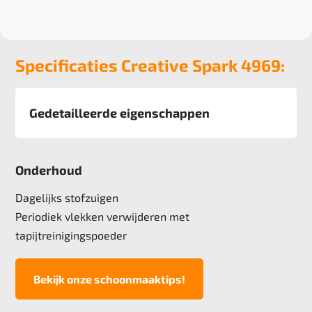
Specificaties Creative Spark 4969:
Gedetailleerde eigenschappen
Afmeting
50x50 cm, 5 m2 verpakking
Onderhoud
Pool
100% Colorstrand PA solution dyed, 40%
Dagelijks stofzuigen
recycled materiaal
Periodiek vlekken verwijderen met
Poolgewicht
tapijtreinigingspoeder
540 gr/m2
Poolhoogte
3,1 mm
Bekijk onze schoonmaaktips!
Totale hoogte