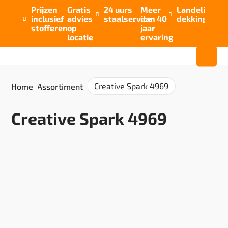
Prijzen
Gratis
24 uurs
Meer
Landelijke


inclusief
advies
staalservice
dan 40
dekking



stofferen
op
jaar
locatie
ervaring
Creative Spark 4969
Home
/
Assortiment
/
Creative Spark 4969