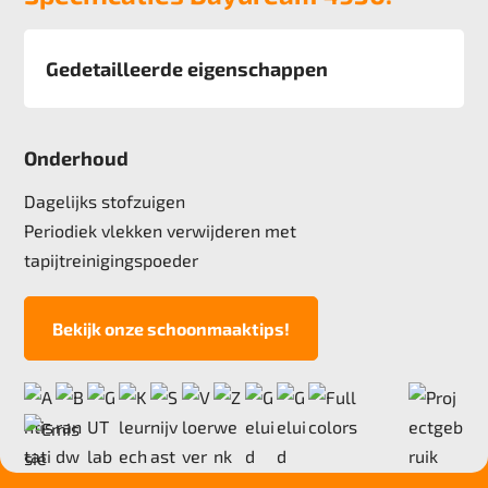
Gedetailleerde eigenschappen
Afmeting
50x50 cm
Onderhoud
Pool
100% PA solution Dyed
Dagelijks stofzuigen
Poolgewicht
Periodiek vlekken verwijderen met
620 g/m2
tapijtreinigingspoeder
Poolhoogte
2,4 mm
Bekijk onze schoonmaaktips!
Totale hoogte
6,4 mm
Anti statisch
ja,, 2kv
Deling
1/10"