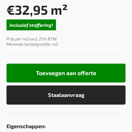
€
32,95
m²
Inclusief stoffering!
Prijs per m2 excl. 21% BTW
Minimale bestelgrootte: m2
Toevoegen aan offerte
Staalaanvraag
Eigenschappen: