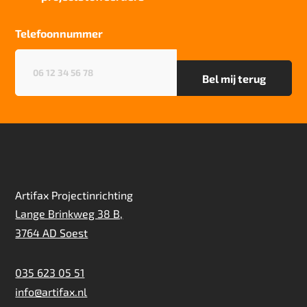
Cradle tot Cradle
ja
Telefoonnummer
Recycleerbaar
Telefoonnummer
(Vereist)
90% recycled Thrive Matter
Particulier gebruik
zwaar
Project gebruik
zwaar
Artifax Projectinrichting
Lange Brinkweg 38 B,
3764 AD Soest
035 623 05 51
info@artifax.nl