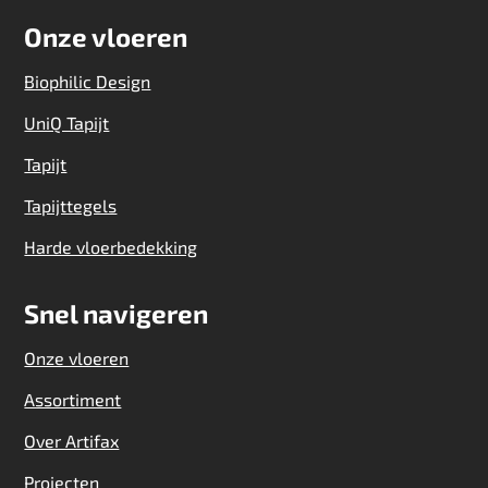
Onze vloeren
Biophilic Design
UniQ Tapijt
Tapijt
Tapijttegels
Harde vloerbedekking
Snel navigeren
Onze vloeren
Assortiment
Over Artifax
Projecten