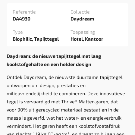
Referentie
Collectie
DA4930
Daydream
Type
Toepassing
Biophilic, Tapijttegel
Hotel, Kantoor
Daydream: de nieuwe tapijttegel met laag
koolstofgehalte en een helder design
Ontdek Daydream, de nieuwste duurzame tapijttegel
ontworpen om design, prestaties en
milieuvriendelijkheid te combineren. Deze innovatieve
tegel is vervaardigd met Thrive® Matter-garen, dat
voor 90% uit gerecycled materiaal bestaat en in de
massa is geverfd, wat het water- en energieverbruik
vermindert. Het garen heeft een koolstofvoetafdruk
van slechts 1,19 kg CO₂eq/m², en draagt zo bij aan een