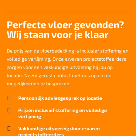
Aantal noppen
185650 noppen/m2
Perfecte vloer gevonden?
Totaal gwicht
Wij staan voor je klaar
4.240 g/m2
Lichtechtheid NF EN ISO 105-B02
>7/8
De prijs van de vloerbedekking is inclusief stoffering en
volledige verlijming. Onze ervaren projectstoffeerders
Slijtvastheid NF EN 1307
33 LC1
zorgen voor een vakkundige uitvoering bij jou op
locatie. Neem gerust contact met ons op om de
Thermische weerstand
<0,15 m²C° / W
mogelijkheden te bespreken.
Geluidsisolatie

Persoonlijk adviesgesprek op locatie
22 dB
Brandwerend

Prijzen inclusief stoffering en volledige
Bfl-S1
verlijming
Kwaliteitslabel GUT

Vakkundige uitvoering door ervaren
A9EB71A8
projectstoffeerders