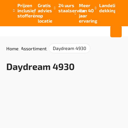
Prijzen
Gratis
24 uurs
Meer
Landelijke


inclusief
advies
staalservice
dan 40
dekking



stofferen
op
jaar
locatie
ervaring
Daydream 4930
Home
/
Assortiment
/
Daydream 4930