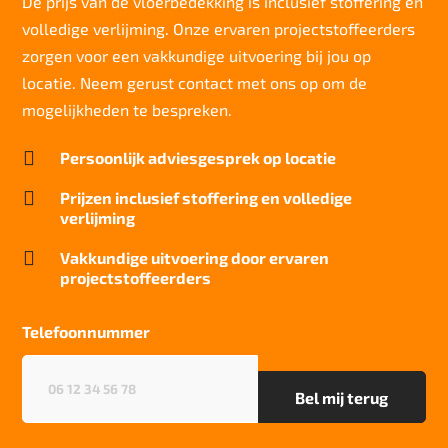
De prijs van de vloerbedekking is inclusief stoffering en
volledige verlijming. Onze ervaren projectstoffeerders
Lichtechtheid NF EN ISO 105-B02
>7
zorgen voor een vakkundige uitvoering bij jou op
locatie. Neem gerust contact met ons op om de
Slijtvastheid NF EN 1307
klasse 33 LC 2+ Rolstoel A
mogelijkheden te bespreken.
Thermische weerstand

Persoonlijk adviesgesprek op locatie
0,070 m2.K/W
Geluidsisolatie

Prijzen inclusief stoffering en volledige
26 dB
verlijming
Brandwerend

Vakkundige uitvoering door ervaren
Bfl-S1
projectstoffeerders
Kwaliteitslabel GUT
CC1A5FAA
Telefoonnummer
Project gebruik
Telefoonnummer
(Vereist)
sterk