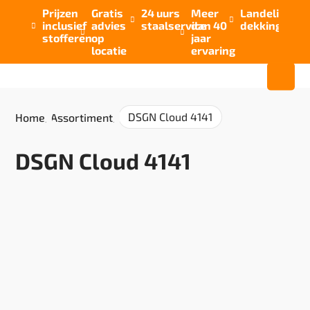
Prijzen
Gratis
24 uurs
Meer
Landelijke


inclusief
advies
staalservice
dan 40
dekking



stofferen
op
jaar
locatie
ervaring
DSGN Cloud 4141
Home
/
Assortiment
/
DSGN Cloud 4141