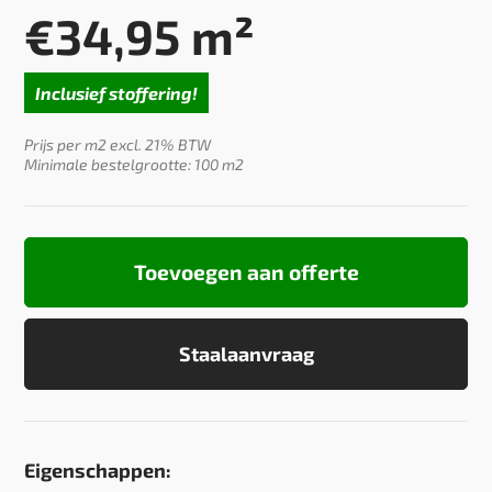
€
34,95
m²
Inclusief stoffering!
Prijs per m2 excl. 21% BTW
Minimale bestelgrootte: 100 m2
Toevoegen aan offerte
Staalaanvraag
Eigenschappen: