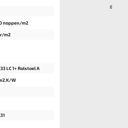
00 noppen/m2
gr/m2
33 LC 1+ Rolstoel A
 m2.K/W
31