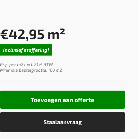
€
42,95
m²
Inclusief stoffering!
Prijs per m2 excl. 21% BTW
Minimale bestelgrootte: 100 m2
Toevoegen aan offerte
Staalaanvraag