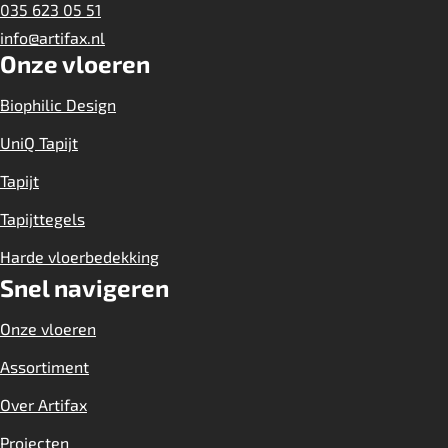
035 623 05 51
info@artifax.nl
Onze vloeren
Biophilic Design
UniQ Tapijt
Tapijt
Tapijttegels
Harde vloerbedekking
Snel navigeren
Onze vloeren
Assortiment
Over Artifax
Projecten