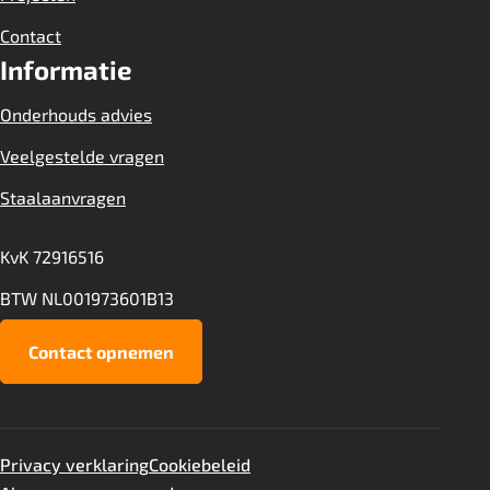
Contact
Informatie
Onderhouds advies
Veelgestelde vragen
Staalaanvragen
KvK 72916516
BTW NL001973601B13
Contact opnemen
Forest
Staalaanvraag
4730
Privacy verklaring
Cookiebeleid
aantal
Toevoegen