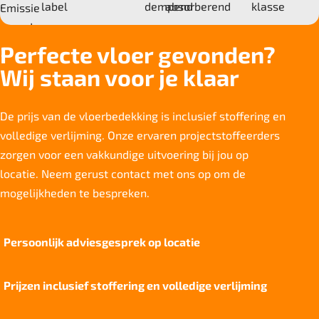
Deling
1/12"
Perfecte vloer gevonden?
Aantal noppen
Wij staan voor je klaar
197.400 noppen/m2
Totaal gwicht
4365 gr/m2
De prijs van de vloerbedekking is inclusief stoffering en
volledige verlijming. Onze ervaren projectstoffeerders
Lichtechtheid NF EN ISO 105-B02
5-6/8
zorgen voor een vakkundige uitvoering bij jou op
locatie. Neem gerust contact met ons op om de
Slijtvastheid NF EN 1307
klasse 33 LC2 + Rolstoel A
mogelijkheden te bespreken.
Thermische weerstand
0.17 m2C / W
Persoonlijk adviesgesprek op locatie
Geluidsisolatie
25dB
Prijzen inclusief stoffering en volledige verlijming
Brandwerend
Bfl S1