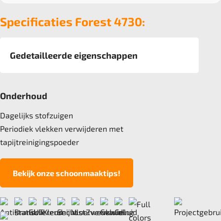
Specificaties Forest 4730:
Gedetailleerde eigenschappen
Afmeting
50x50 cm
Onderhoud
Pool
100% polyamide, recycled Econyl
Dagelijks stofzuigen
Poolgewicht
Periodiek vlekken verwijderen met
770 gr/m2
tapijtreinigingspoeder
Poolhoogte
3.4 mm
Bekijk onze schoonmaaktips!
Totale hoogte
6.8 mm
Anti statisch
ja, <2kv