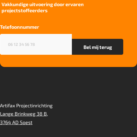
Vakkundige uitvoering door ervaren
Kwaliteitslabel GUT
projectstoffeerders
2D989AF9
Recycleerbaar
Telefoonnummer
ja
Telefoonnummer
(Vereist)
Project gebruik
Sterk
Artifax Projectinrichting
Lange Brinkweg 38 B,
3764 AD Soest