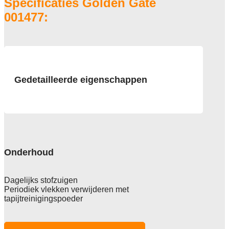
Specificaties Golden Gate
001477:
Gedetailleerde eigenschappen
Afmeting
400 cm
Pool
100% Polyamide
Onderhoud
Poolgewicht
1300 g/m2
Dagelijks stofzuigen
Periodiek vlekken verwijderen met
Poolhoogte
tapijtreinigingspoeder
6,5 mm
Totale hoogte