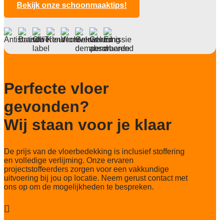
10 mm
Bekijk onze schoonmaaktips!
Anti statisch
Ja
Deling
1/10
Aantal noppen
Perfecte vloer
189000 noppen/m2
gevonden?
Totaal gwicht
2350 g/m2
Wij staan voor je klaar
Lichtechtheid NF EN ISO 105-B02
5-6/8
De prijs van de vloerbedekking is inclusief stoffering
Slijtvastheid NF EN 1307
en volledige verlijming. Onze ervaren
32 LC3
projectstoffeerders zorgen voor een vakkundige
uitvoering bij jou op locatie. Neem gerust contact met
Thermische weerstand
ons op om de mogelijkheden te bespreken.
0,15 m²C° / W

Geluidsisolatie