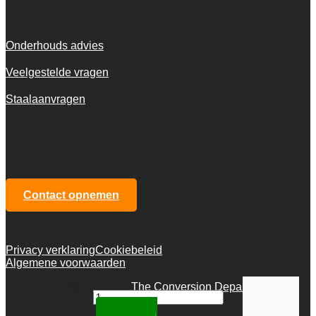
Onderhouds advies
Veelgestelde vragen
Staalaanvragen
KvK 72916516
BTW NL001973601B13
Contact opnemen
Privacy verklaring
Cookiebeleid
Algemene voorwaarden
Website ontwikkeld door
The Conversion Department
Golden
Gate
Toevoegen