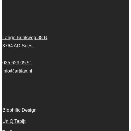
Artifax Projectinrichting
Lange Brinkweg 38 B,
3764 AD Soest
035 623 05 51
info@artifax.nl
Onze vloeren
Biophilic Design
UniQ Tapijt