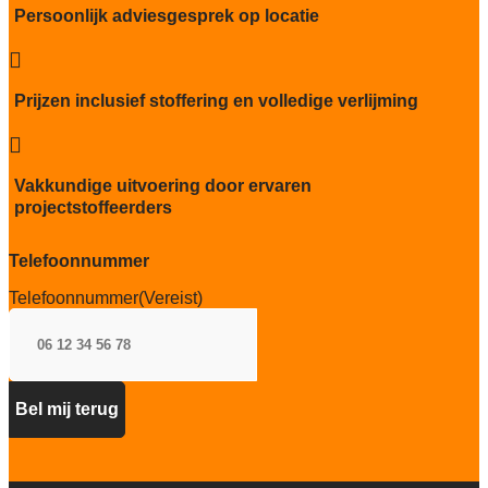
25 dB
Persoonlijk adviesgesprek op locatie
Brandwerend

Bfl-S1
Kwaliteitslabel GUT
Prijzen inclusief stoffering en volledige verlijming
C08C5BDD

Particulier gebruik
sterk
Vakkundige uitvoering door ervaren
projectstoffeerders
Project gebruik
sterk
Telefoonnummer
Telefoonnummer
(Vereist)