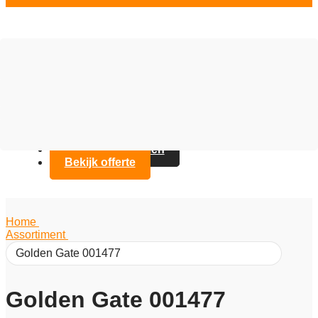
Vloer opties
Assortiment
Branches
Over Artifax
Projecten
FAQ
Contact opnemen
Bekijk offerte
Home
/
Assortiment
/
Golden Gate 001477
Golden Gate 001477