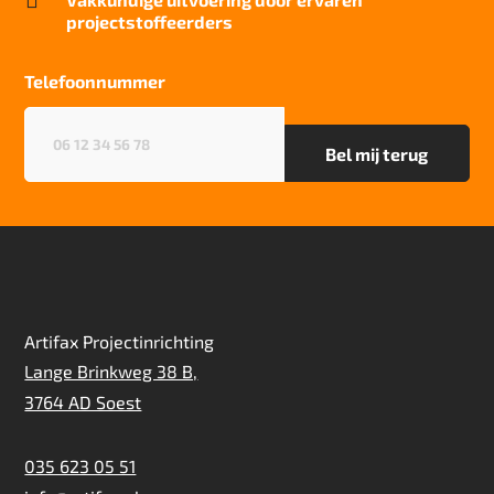

projectstoffeerders
Kwaliteitslabel GUT
A1EB44F4
Telefoonnummer
Particulier gebruik
sterk
Telefoonnummer
(Vereist)
Project gebruik
zwaar
Artifax Projectinrichting
Lange Brinkweg 38 B,
3764 AD Soest
035 623 05 51