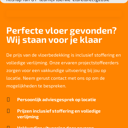
Deling
1/10"
Aantal noppen
Perfecte vloer gevonden?
186.500 noppen/m2
Wij staan voor je klaar
Totaal gwicht
2.285 gr/m2
De prijs van de vloerbedekking is inclusief stoffering en
Lichtechtheid NF EN ISO 105-B02
5-6/8
volledige verlijming. Onze ervaren projectstoffeerders
zorgen voor een vakkundige uitvoering bij jou op
Slijtvastheid NF EN 1307
klasse 33 LC 3+ Rolstoel A
locatie. Neem gerust contact met ons op om de
mogelijkheden te bespreken.
Thermische weerstand
0,15 m²C° / W

Persoonlijk adviesgesprek op locatie
Geluidsisolatie
29 dB

Prijzen inclusief stoffering en volledige
verlijming
Brandwerend
Cfl-S1
Vakkundige uitvoering door ervaren