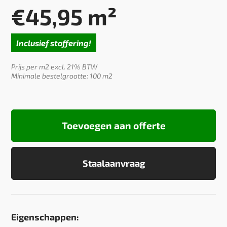
€
45,95
m²
Inclusief stoffering!
Prijs per m2 excl. 21% BTW
Minimale bestelgrootte: 100 m2
Toevoegen aan offerte
Staalaanvraag
Eigenschappen: