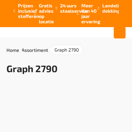
Prijzen
Gratis
24 uurs
Meer
Landelijke


inclusief
advies
staalservice
dan 40
dekking



stofferen
op
jaar
locatie
ervaring
Graph 2790
Home
/
Assortiment
/
Graph 2790