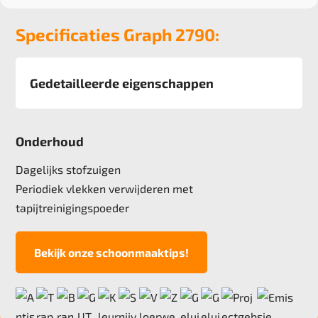
Specificaties Graph 2790:
Gedetailleerde eigenschappen
Afmeting
400 cm
Onderhoud
Pool
100% Polyamide
Dagelijks stofzuigen
Poolgewicht
Periodiek vlekken verwijderen met
1200 gr/m2
tapijtreinigingspoeder
Poolhoogte
5,8 mm
Bekijk onze schoonmaaktips!
Totale hoogte
8,5 mm
Anti statisch
ja, , 2kv