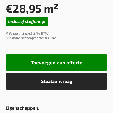
€
28,95
m²
Inclusief stoffering!
Prijs per m2 excl. 21% BTW
Minimale bestelgrootte: 100 m2
Toevoegen aan offerte
Staalaanvraag
Eigenschappen: