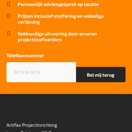

Persoonlijk adviesgesprek op locatie
24 dB
Brandwerend

Prijzen inclusief stoffering en volledige
Bfl-S1
verlijming
Kwaliteitslabel GUT

Vakkundige uitvoering door ervaren
7B1ABCFC
projectstoffeerders
Particulier gebruik
sterk
Telefoonnummer
Project gebruik
Telefoonnummer
(Vereist)
sterk
Artifax Projectinrichting