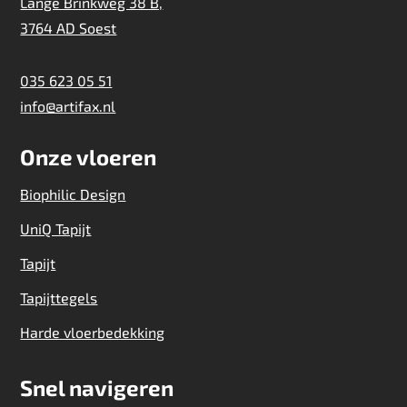
Lange Brinkweg 38 B,
3764 AD Soest
035 623 05 51
info@artifax.nl
Onze vloeren
Biophilic Design
UniQ Tapijt
Tapijt
Tapijttegels
Harde vloerbedekking
Snel navigeren