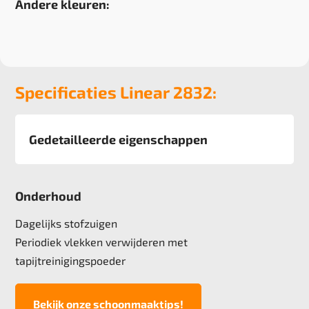
Andere kleuren:
Specificaties Linear 2832:
Gedetailleerde eigenschappen
Afmeting
400 cm
Onderhoud
Pool
100% Polyamide 6.0 Solution Dyed
Dagelijks stofzuigen
Poolgewicht
Periodiek vlekken verwijderen met
540 g/m2
tapijtreinigingspoeder
Poolhoogte
3,0 mm
Bekijk onze schoonmaaktips!