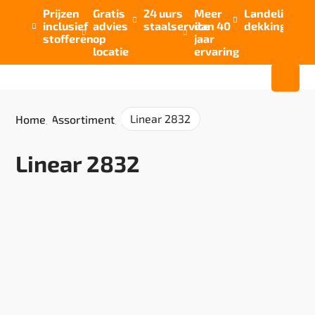
Prijzen
Gratis
24 uurs
Meer
Landelijke


inclusief
advies
staalservice
dan 40
dekking



stofferen
op
jaar
locatie
ervaring
Linear 2832
Home
/
Assortiment
/
Linear 2832