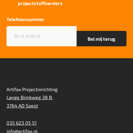
1E4A9DAB
projectstoffeerders
Particulier gebruik
zwaar
Telefoonnummer
Project gebruik
Telefoonnummer
(Vereist)
zwaar
Artifax Projectinrichting
Lange Brinkweg 38 B,
3764 AD Soest
035 623 05 51
info@artifax.nl