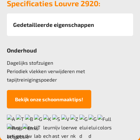
Specificaties Louvre 2920:
Gedetailleerde eigenschappen
Afmeting
400 cm
Onderhoud
Pool
100% solution dyed Nylon
Dagelijks stofzuigen
Poolgewicht
Periodiek vlekken verwijderen met
1250 gr/m2
tapijtreinigingspoeder
Poolhoogte
5,4 mm
Bekijk onze schoonmaaktips!
Totale hoogte
8,2 mm
Anti statisch
ja, , 2kv
Deling