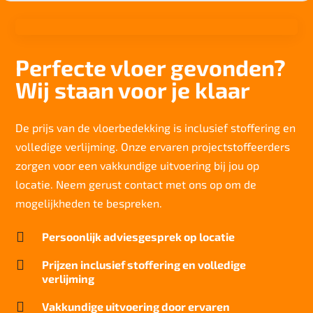
1/10"
Aantal noppen
197.500 noppen/m2
Perfecte vloer gevonden?
Totaal gwicht
Wij staan voor je klaar
2.520 gr/m2
Lichtechtheid NF EN ISO 105-B02
7/8
De prijs van de vloerbedekking is inclusief stoffering en
volledige verlijming. Onze ervaren projectstoffeerders
Slijtvastheid NF EN 1307
klasse 33 LC 1+ Rolstoel A
zorgen voor een vakkundige uitvoering bij jou op
locatie. Neem gerust contact met ons op om de
Thermische weerstand
0,17 m²C° / W
mogelijkheden te bespreken.
Geluidsisolatie

Persoonlijk adviesgesprek op locatie
27 dB
Brandwerend

Prijzen inclusief stoffering en volledige
Cfl-S1
verlijming
Kwaliteitslabel GUT

Vakkundige uitvoering door ervaren