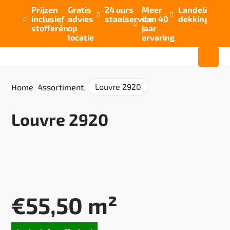
Prijzen
Gratis
24 uurs
Meer
Landelijke


inclusief
advies
staalservice
dan 40
dekking



stofferen
op
jaar
locatie
ervaring
Louvre 2920
Home
/
Assortiment
/
Louvre 2920
€
55,50
m²