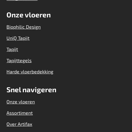
Onze vloeren
Biophilic Design
UniQ Tapijt
Tapijt
Tapijttegels
Harde vloerbedekking
Snel navigeren
Onze vloeren
Assortiment
Over Artifax