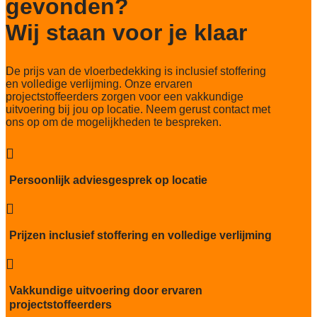
gevonden?
Totaal gwicht
4.750 gr/m2
Wij staan voor je klaar
Lichtechtheid NF EN ISO 105-B02
>7
De prijs van de vloerbedekking is inclusief stoffering
Slijtvastheid NF EN 1307
en volledige verlijming. Onze ervaren
klasse 33 LC 2+ Rolstoel A
projectstoffeerders zorgen voor een vakkundige
uitvoering bij jou op locatie. Neem gerust contact met
Thermische weerstand
ons op om de mogelijkheden te bespreken.
0,17 m²C° / W

Geluidsisolatie
25 dB
Persoonlijk adviesgesprek op locatie
Brandwerend

Bfl-S1
Kwaliteitslabel GUT
Prijzen inclusief stoffering en volledige verlijming
E4EFEA40

Particulier gebruik
sterk
Vakkundige uitvoering door ervaren
projectstoffeerders
Project gebruik