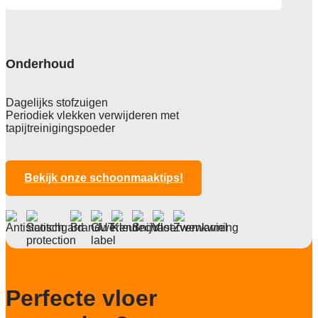
Afmeting
50x50 cm, 5 m2 verpakking
Pool
100% solution dyed Nylon
Onderhoud
Poolgewicht
780 gr/m2
Dagelijks stofzuigen
Periodiek vlekken verwijderen met
Poolhoogte
tapijtreinigingspoeder
3,3 mm
Totale hoogte
6,8 mm
Bekijk onze schoonmaaktips!
Anti statisch
ja, , 2kv
Deling
1/12"
Aantal noppen
Perfecte vloer
184.000 noppen/m2