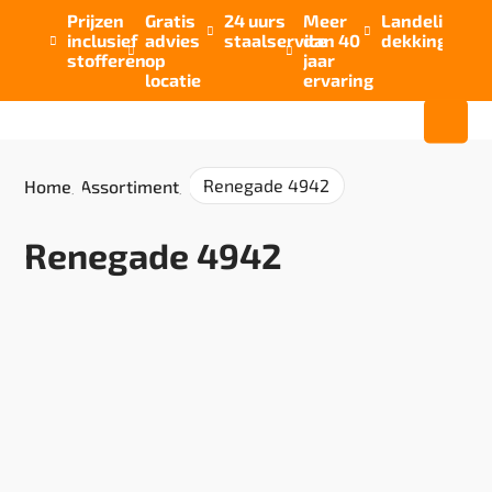
Prijzen
Gratis
24 uurs
Meer
Landelijke


inclusief
advies
staalservice
dan 40
dekking



stofferen
op
jaar
locatie
ervaring
Renegade 4942
Home
/
Assortiment
/
Renegade 4942