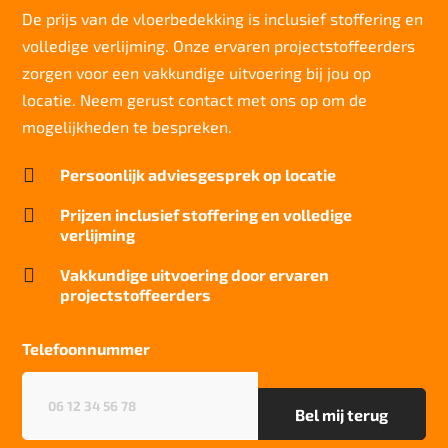
>7
De prijs van de vloerbedekking is inclusief stoffering en
volledige verlijming. Onze ervaren projectstoffeerders
Slijtvastheid NF EN 1307
klasse 33 LC 1+ Rolstoel A
zorgen voor een vakkundige uitvoering bij jou op
locatie. Neem gerust contact met ons op om de
Thermische weerstand
0,082 m2 K/W
mogelijkheden te bespreken.
Geluidsisolatie

Persoonlijk adviesgesprek op locatie
26 dB
Brandwerend

Prijzen inclusief stoffering en volledige
Bfl-S1
verlijming
Kwaliteitslabel GUT

Vakkundige uitvoering door ervaren
343DOEEE
projectstoffeerders
Particulier gebruik
sterk
Telefoonnummer
Project gebruik
Telefoonnummer
(Vereist)
zwaar