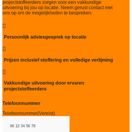
projectstoffeerders zorgen voor een vakkundige
Thermische weerstand
uitvoering bij jou op locatie. Neem gerust contact met
0,0804 m2K/W
ons op om de mogelijkheden te bespreken.
Geluidsisolatie
26 dB

Brandwerend
Persoonlijk adviesgesprek op locatie
Bfl-S1

Kwaliteitslabel GUT
3CEOE3FA
Prijzen inclusief stoffering en volledige verlijming
Particulier gebruik

sterk
Vakkundige uitvoering door ervaren
Project gebruik
projectstoffeerders
sterk
Telefoonnummer
Telefoonnummer
(Vereist)