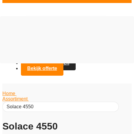
Vloer opties
Assortiment
Branches
Over Artifax
Projecten
FAQ
Contact opnemen
Bekijk offerte
Home
/
Assortiment
/
Solace 4550
Solace 4550