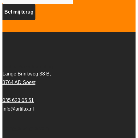
Artifax Projectinrichting
Lange Brinkweg 38 B,
3764 AD Soest
035 623 05 51
info@artifax.nl
Onze vloeren