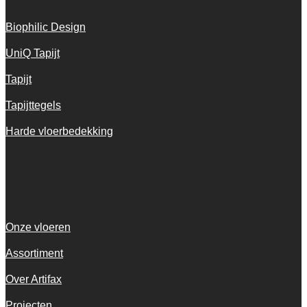
Biophilic Design
UniQ Tapijt
Tapijt
Tapijttegels
Harde vloerbedekking
Snel navigeren
Onze vloeren
Assortiment
Over Artifax
Projecten