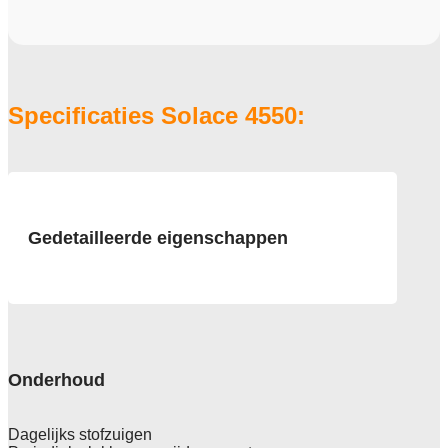
Specificaties Solace 4550:
Gedetailleerde eigenschappen
Afmeting
50x50 cm, verpakking 5 m2 in doos
Pool
100% PA6, garen geverfd
Onderhoud
Poolgewicht
675 g/m2
Dagelijks stofzuigen