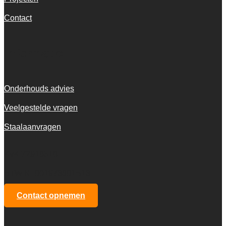
Contact
Informatie
Onderhouds advies
Veelgestelde vragen
Staalaanvragen
KvK 72916516
BTW NL001973601B13
Contact opnemen