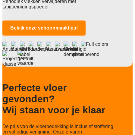
Periodiek vlekken verwijderen met
Poolhoogte
tapijtreinigingspoeder
3,2 mm
Totale hoogte
6,7 mm
Bekijk onze schoonmaaktips!
Anti statisch
< 2kv
Deling
1/10"
Aantal noppen
147.000 noppen/m2
Perfecte vloer
Totaal gwicht
4400 g/m2
gevonden?
Lichtechtheid NF EN ISO 105-B02
Wij staan voor je klaar
>7
Slijtvastheid NF EN 1307
De prijs van de vloerbedekking is inclusief stoffering
33 LC1 rolstoel A
en volledige verlijming. Onze ervaren