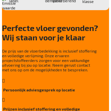
1/10"
Aantal noppen
173.800 noppen/m2
Perfecte vloer gevonden?
Totaal gwicht
4.105 gr/m2
Wij staan voor je klaar
Lichtechtheid NF EN ISO 105-B02
7/8
De prijs van de vloerbedekking is inclusief stoffering
Slijtvastheid NF EN 1307
en volledige verlijming. Onze ervaren
klasse 33 LC 2+ Rolstoel A
projectstoffeerders zorgen voor een vakkundige
uitvoering bij jou op locatie. Neem gerust contact
Thermische weerstand
met ons op om de mogelijkheden te bespreken.
0,15 m²C° / W

Geluidsisolatie
26 dB
Persoonlijk adviesgesprek op locatie
Brandwerend

Bfl-S1
Kwaliteitslabel GUT
Prijzen inclusief stoffering en volledige