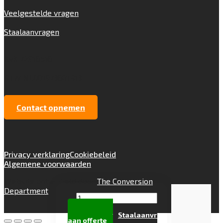
Veelgestelde vragen
Staalaanvragen
KvK 72916516
BTW NL001973601B13
Contact opnemen
Privacy verklaring
Cookiebeleid
Algemene voorwaarden
Website ontwikkeld door
The Conversion
Department
Tramontane
4570
Toevoegen
Staalaanvraag
aantal
aan offerte