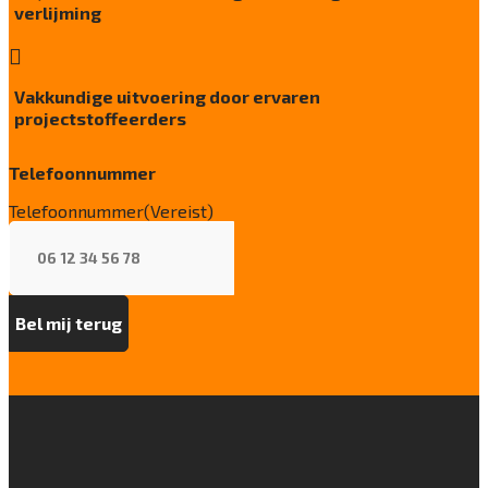
0D754F3E
verlijming
Particulier gebruik

sterk
Vakkundige uitvoering door ervaren
Project gebruik
projectstoffeerders
sterk
Telefoonnummer
Telefoonnummer
(Vereist)