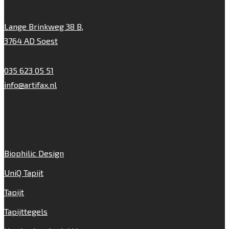
Artifax Projectinrichting
Lange Brinkweg 38 B,
3764 AD Soest
035 623 05 51
info@artifax.nl
Onze vloeren
Biophilic Design
UniQ Tapijt
Tapijt
Tapijttegels