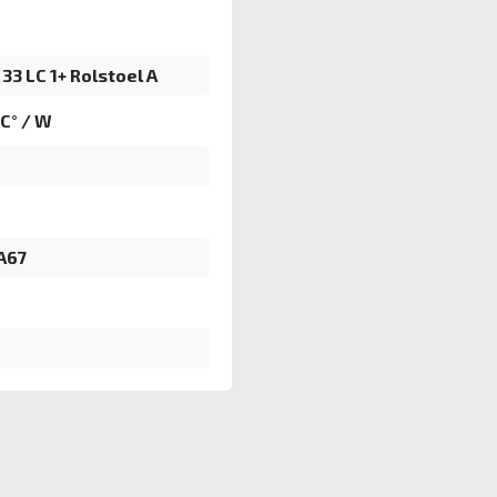
33 LC 1+ Rolstoel A
²C° / W
A67