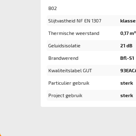
B02
Slijtvastheid NF EN 1307
klasse 
Thermische weerstand
0,17 m
Geluidsisolatie
21 dB
Brandwerend
Bfl-S1
Kwaliteitslabel GUT
93EAC
Particulier gebruik
sterk
Project gebruik
sterk