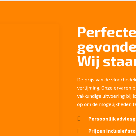
Perfecte
gevond
Wij staa
De prijs van de vloerbedekk
verlijming. Onze ervaren 
vakkundige uitvoering bij 
op om de mogelijkheden t

Persoonlijk adviesg

Prijzen inclusief st