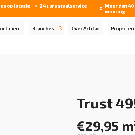
ies op locatie
24 uurs staalservice
Meer dan 40 


ervaring
ortiment
Branches
Over Artifax
Projecten
Trust 4
€
29,95
m