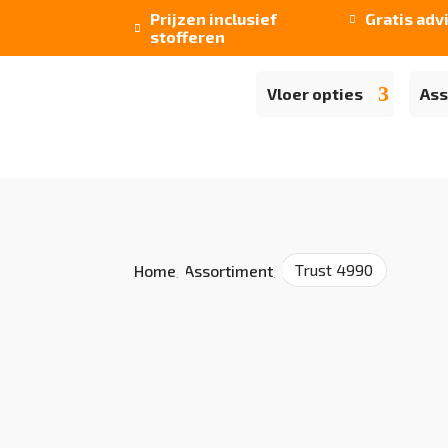
Prijzen inclusief
Gratis adv


stofferen
Vloer opties
Ass
Trust 4990
Home
/
Assortiment
/