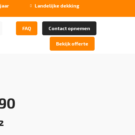
jaar
Landelijke dekking

FAQ
Contact opnemen
Bekijk offerte
990
²