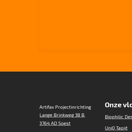
Onze vl
Artifax Projectinrichting
Lange Brinkweg 38 B,
Biophilic De
3764 AD Soest
UniQ Tapijt