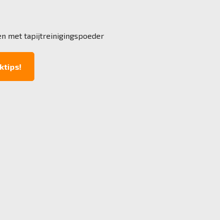
en met tapijtreinigingspoeder
ktips!