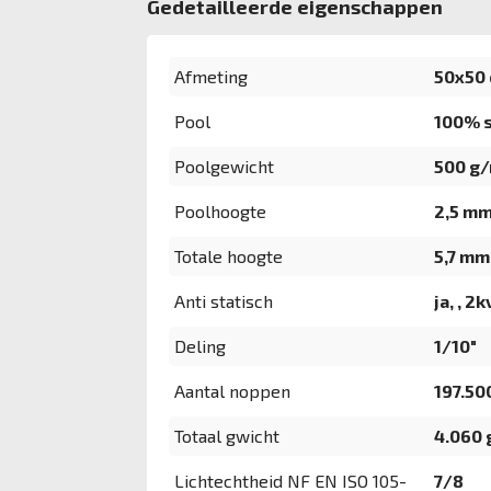
Gedetailleerde eigenschappen
Afmeting
50x50 
Pool
100% s
Poolgewicht
500 g
Poolhoogte
2,5 m
Totale hoogte
5,7 mm
Anti statisch
ja, , 2k
Deling
1/10"
Aantal noppen
197.5
Totaal gwicht
4.060 
Lichtechtheid NF EN ISO 105-
7/8