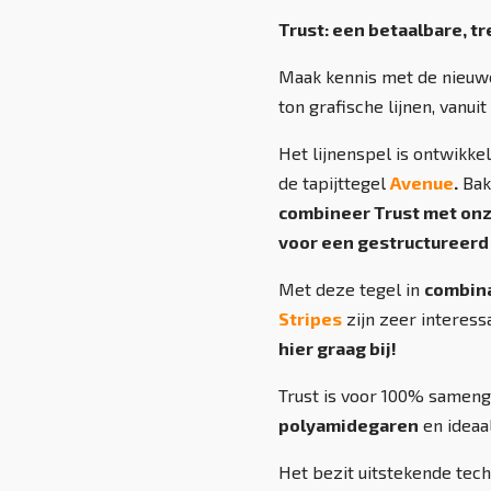
Trust: een betaalbare, tr
Maak kennis met de nieuwe 
ton grafische lijnen, vanuit
Het lijnenspel is ontwikkel
de tapijttegel
Avenue
.
Bak
combineer Trust met onze
voor een gestructureerd 
Met deze tegel in
combin
Stripes
zijn zeer interess
hier graag bij!
Trust is voor 100% samenge
polyamidegaren
en ideaa
Het bezit uitstekende tec