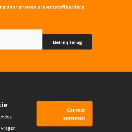
ng door ervaren projectstoffeerders
tie
Contact
dvies
opnemen
 vragen