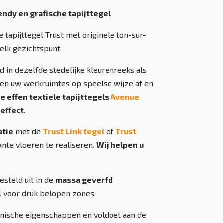
endy en grafische tapijttegel
tapijttegel Trust met originele ton-sur-
 elk gezichtspunt.
d in dezelfde stedelijke kleurenreeks als
en uw werkruimtes op speelse wijze af en
 effen textiele tapijttegels
Avenue
effect
.
atie
met de
Trust Link tegel
of
Trust
ante vloeren te realiseren.
Wij helpen u
steld uit in de
massa geverfd
l voor druk belopen zones.
hnische eigenschappen en voldoet aan de