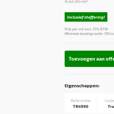
€
32,95
m²
Oorspron
Huidige
prijs
prijs
was:
is:
Inclusief stoffering!
€32,95.
€29,95.
Prijs per m2 excl. 21% BTW
Minimale bestelgrootte: 100 m
Toevoegen aan off
Eigenschappen:
Referentie
Colle
TR4990
Tr