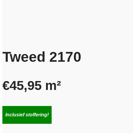
Tweed 2170
€
45,95
m²
Inclusief stoffering!