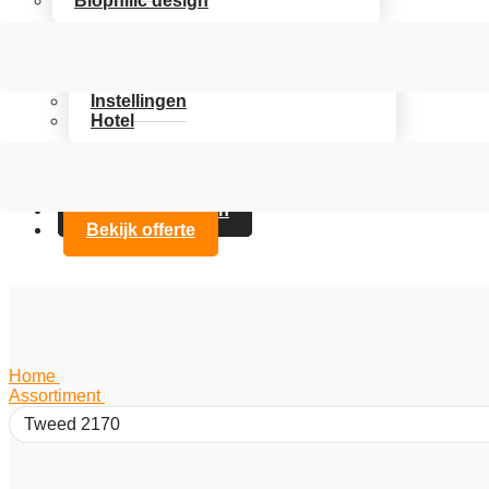
Biophilic design
Assortiment
Branches
Kantoor
Instellingen
Hotel
Over Artifax
Projecten
FAQ
Contact opnemen
Bekijk offerte
Home
/
Assortiment
/
Tweed 2170