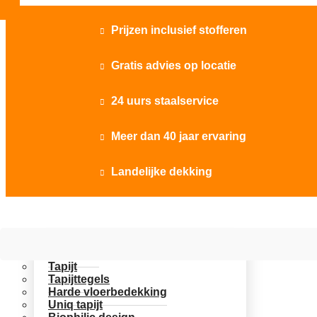
Prijzen inclusief stofferen

Gratis advies op locatie

24 uurs staalservice

Meer dan 40 jaar ervaring

Landelijke dekking

Vloer opties
Uitgelicht
Tapijt
Tapijttegels
Harde vloerbedekking
Uniq tapijt