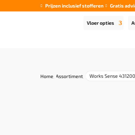
Prijzen inclusief stofferen
Gratis advi


Vloer opties
A
Works Sense 431200
Home
/
Assortiment
/