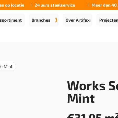
es op locatie
24 uurs staalservice
Meer dan 40 


ssortiment
Branches
Over Artifax
Projecte
6 Mint
Works S
Mint
€
31,95
m