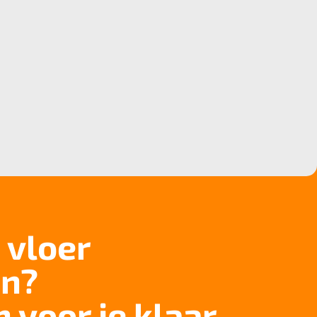
 vloer
n?
n voor je klaar