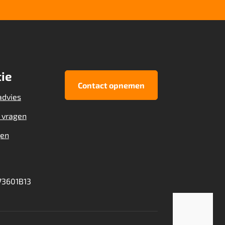
ie
Contact opnemen
advies
 vragen
gen
3601B13