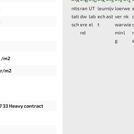
m
m
9 /m2
gr/m2
7 33 Heavy contract