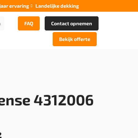
jaar ervaring
Landelijke dekking

n
FAQ
Contact opnemen
Bekijk offerte
ense 4312006
²