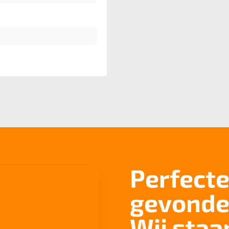
Perfecte
gevonde
Wij staa