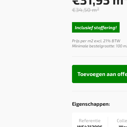
€
34,50
m²
Oorspron
Huidige
prijs
prijs
was:
is:
Inclusief stoffering!
€34,50.
€31,95.
Prijs per m2 excl. 21% BTW
Minimale bestelgrootte: 100 m
Toevoegen aan off
Eigenschappen:
Referentie
Colle
WS4312006
Wo