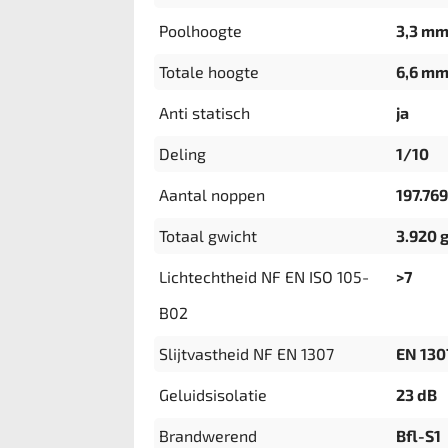
Poolhoogte
3,3 m
Totale hoogte
6,6 m
Anti statisch
ja
Deling
1/10
Aantal noppen
197.76
Totaal gwicht
3.920 
Lichtechtheid NF EN ISO 105-
>7
B02
Slijtvastheid NF EN 1307
EN 130
Geluidsisolatie
23 dB
Brandwerend
Bfl-S1