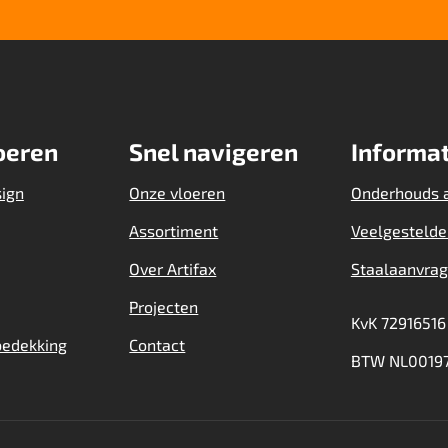
oeren
Snel navigeren
Informat
sign
Onze vloeren
Onderhouds 
Assortiment
Veelgestelde
Over Artifax
Staalaanvra
Projecten
KvK 72916516
bedekking
Contact
BTW NL00197