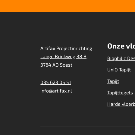
Onze vl
Artifax Projectinrichting
Lange Brinkweg 38 B,
Biophilic De
3764 AD Soest
UniQ Tapijt
Tapijt
035 623 05 51
info@artifax.nl
Tapijttegels
Harde vloer