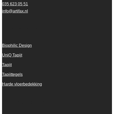
035 623 05 51
info@artifax.nl
Onze vloeren
Biophilic Design
UniQ Tapijt
Tapijt
Tapijttegels
Harde vloerbedekking
Snel navigeren