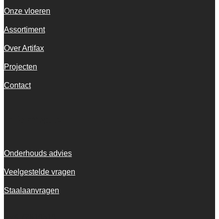
Onze vloeren
Assortiment
Over Artifax
Projecten
Contact
Informatie
Onderhouds advies
Veelgestelde vragen
Staalaanvragen
KvK 72916516