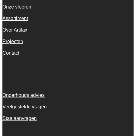
Onze vloeren
Assortiment
Over Artifax
Projecten
Contact
Informatie
Onderhouds advies
Veelgestelde vragen
Staalaanvragen
KvK 72916516