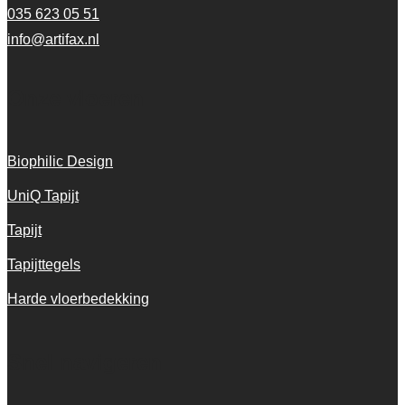
035 623 05 51
info@artifax.nl
Onze vloeren
Biophilic Design
UniQ Tapijt
Tapijt
Tapijttegels
Harde vloerbedekking
Snel navigeren