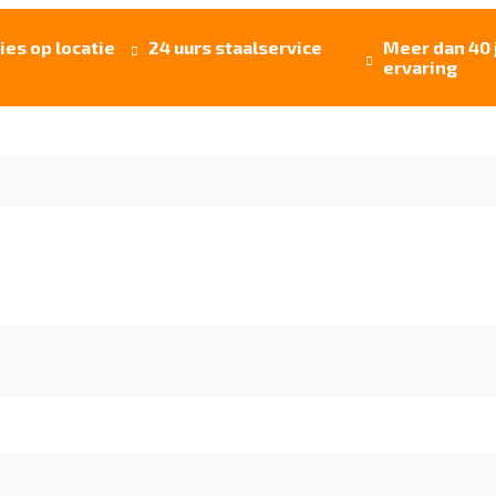
ies op locatie
24 uurs staalservice
Meer dan 40 


ervaring