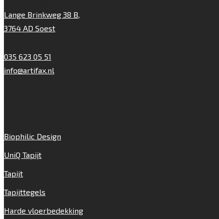
Artifax Projectinrichting
Lange Brinkweg 38 B,
3764 AD Soest
035 623 05 51
info@artifax.nl
Onze vloeren
Biophilic Design
UniQ Tapijt
Tapijt
Tapijttegels
Harde vloerbedekking