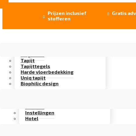
Prijzen inclusief
Gratis adv


stofferen
Vloer opties
Uitgelicht
Tapijt
Tapijttegels
Harde vloerbedekking
Uniq tapijt
Biophilic design
Assortiment
Branches
Kantoor
Instellingen
Hotel
Over Artifax
Projecten