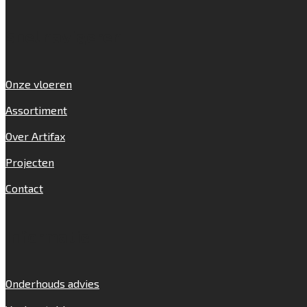
Snel navigeren
Onze vloeren
Assortiment
Over Artifax
Projecten
Contact
Informatie
Onderhouds advies