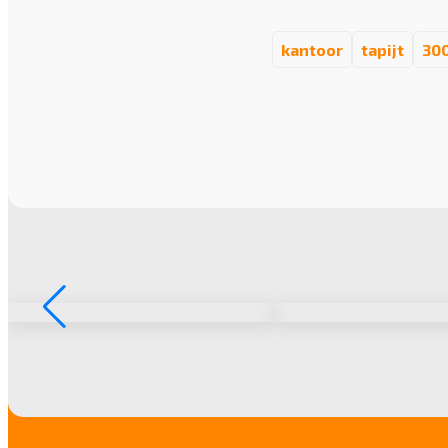
kantoor
tapijt
30