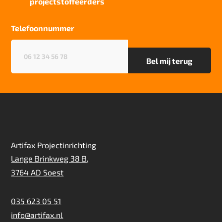
projectstoffeerders
Particulier gebruik
sterk
Telefoonnummer
Project gebruik
Telefoonnummer
(Vereist)
sterk
Artifax Projectinrichting
Lange Brinkweg 38 B,
3764 AD Soest
035 623 05 51
info@artifax.nl