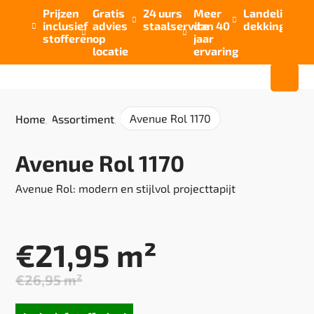
Prijzen
Gratis
24 uurs
Meer
Landelijke


inclusief
advies
staalservice
dan 40
dekking



stofferen
op
jaar
locatie
ervaring
Avenue Rol 1170
Home
/
Assortiment
/
Avenue Rol 1170
Avenue Rol: modern en stijlvol projecttapijt
€
21,95
m²
€
26,95
m²
Oorspronkelijke
Huidige