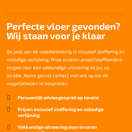
1/12"
Aantal noppen
202960 noppen/m2
Perfecte vloer gevonden?
Totaal gwicht
Wij staan voor je klaar
1.825 gr/m2
Lichtechtheid NF EN ISO 105-B02
7/8
De prijs van de vloerbedekking is inclusief stoffering en
volledige verlijming. Onze ervaren projectstoffeerders
Slijtvastheid NF EN 1307
klasse 33 LC 2+ Rolstoel A
zorgen voor een vakkundige uitvoering bij jou op
locatie. Neem gerust contact met ons op om de
Thermische weerstand
0,17 m²C° / W
mogelijkheden te bespreken.
Geluidsisolatie

Persoonlijk adviesgesprek op locatie
22 dB
Brandwerend

Prijzen inclusief stoffering en volledige
Cfl-S1
verlijming
Kwaliteitslabel GUT

Vakkundige uitvoering door ervaren
C4C83BA6