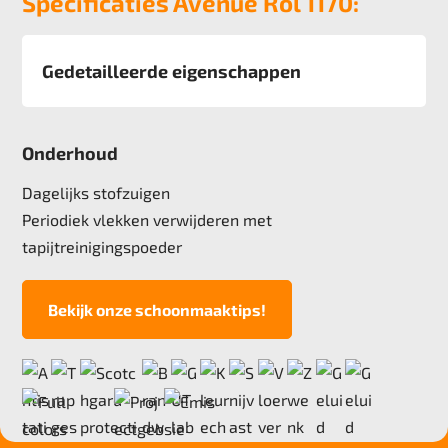
Specificaties Avenue Rol 1170:
Gedetailleerde eigenschappen
Afmeting
400 cm
Onderhoud
Pool
100% solution dyed Nylon
Dagelijks stofzuigen
Poolgewicht
Periodiek vlekken verwijderen met
520 gr/m2
tapijtreinigingspoeder
Poolhoogte
2,5 mm
Bekijk onze schoonmaaktips!
Totale hoogte
5,3 mm
Anti statisch
ja, , 2kv
Deling