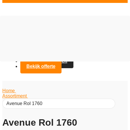
Vloer opties
Assortiment
Branches
Over Artifax
Projecten
FAQ
Contact opnemen
Bekijk offerte
Home
/
Assortiment
/
Avenue Rol 1760
Avenue Rol 1760