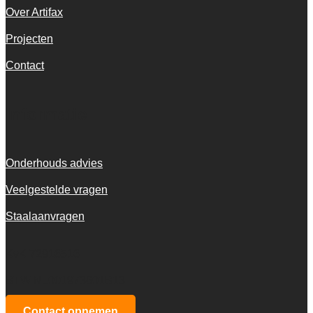
Over Artifax
Projecten
Contact
Informatie
Onderhouds advies
Veelgestelde vragen
Staalaanvragen
KvK 72916516
BTW NL001973601B13
Contact opnemen