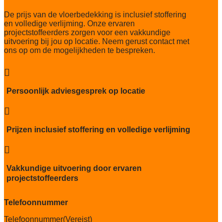
Slijtvastheid NF EN 1307
De prijs van de vloerbedekking is inclusief stoffering
klasse 33 LC 2+ Rolstoel A
en volledige verlijming. Onze ervaren
projectstoffeerders zorgen voor een vakkundige
Thermische weerstand
uitvoering bij jou op locatie. Neem gerust contact met
0,17 m²C° / W
ons op om de mogelijkheden te bespreken.
Geluidsisolatie
22 dB

Brandwerend
Persoonlijk adviesgesprek op locatie
Cfl-S1

Kwaliteitslabel GUT
C4C83BA6
Prijzen inclusief stoffering en volledige verlijming
Particulier gebruik

sterk
Vakkundige uitvoering door ervaren
Project gebruik
projectstoffeerders
sterk
Telefoonnummer
Telefoonnummer
(Vereist)