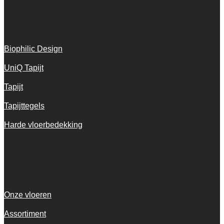
Onze vloeren
Biophilic Design
UniQ Tapijt
Tapijt
Tapijttegels
Harde vloerbedekking
Snel navigeren
Onze vloeren
Assortiment