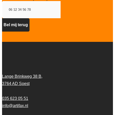
Artifax Projectinrichting
Lange Brinkweg 38 B,
3764 AD Soest
035 623 05 51
info@artifax.nl