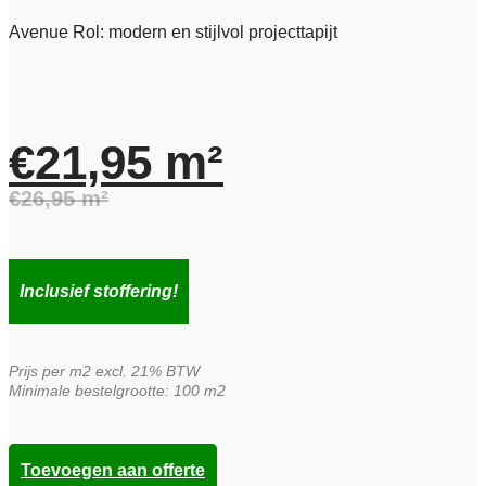
Avenue Rol: modern en stijlvol projecttapijt
€
21,95
m²
€
26,95
m²
Oorspronkelijke
Huidige
prijs
prijs
Inclusief stoffering!
was:
is:
Prijs per m2 excl. 21% BTW
€26,95.
€21,95.
Minimale bestelgrootte: 100 m2
Toevoegen aan offerte