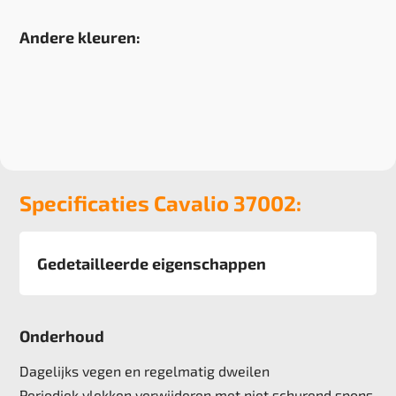
Andere kleuren:
Specificaties Cavalio 37002:
Gedetailleerde eigenschappen
Afmeting
diverse
Onderhoud
Pool
Kunststof
Dagelijks vegen en regelmatig dweilen
Totale hoogte
Periodiek vlekken verwijderen met niet schurend spons