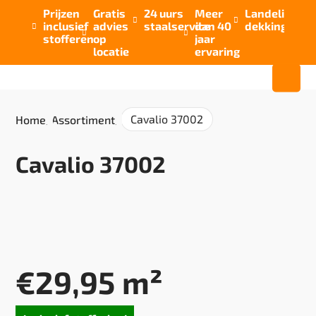
Prijzen
Gratis
24 uurs
Meer
Landelijke


inclusief
advies
staalservice
dan 40
dekking



stofferen
op
jaar
locatie
ervaring
Cavalio 37002
Home
/
Assortiment
/
Cavalio 37002
€
29,95
m²