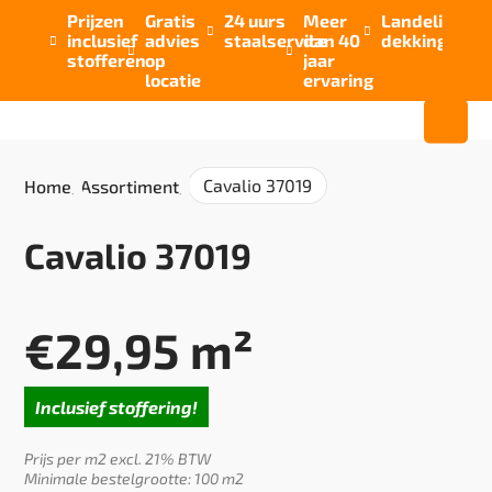
Prijzen
Gratis
24 uurs
Meer
Landelijke


inclusief
advies
staalservice
dan 40
dekking



stofferen
op
jaar
locatie
ervaring
Cavalio 37019
Home
/
Assortiment
/
Cavalio 37019
€
29,95
m²
Inclusief stoffering!
Prijs per m2 excl. 21% BTW
Minimale bestelgrootte: 100 m2