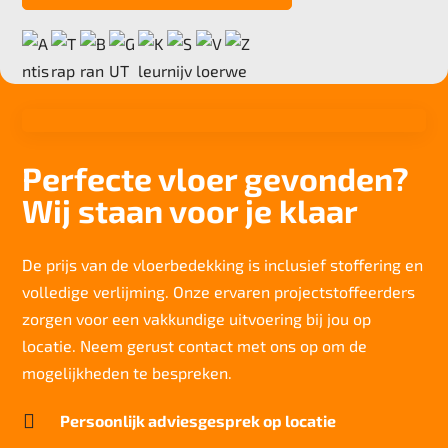
Slijtvastheid NF EN 1307
klasse W31
Thermische weerstand
0,020 m2.K/W
Brandwerend
Bfl-S1
Perfecte vloer gevonden?
Particulier gebruik
Wij staan voor je klaar
sterk
Project gebruik
normaal
De prijs van de vloerbedekking is inclusief stoffering en
volledige verlijming. Onze ervaren projectstoffeerders
zorgen voor een vakkundige uitvoering bij jou op
locatie. Neem gerust contact met ons op om de
mogelijkheden te bespreken.

Persoonlijk adviesgesprek op locatie