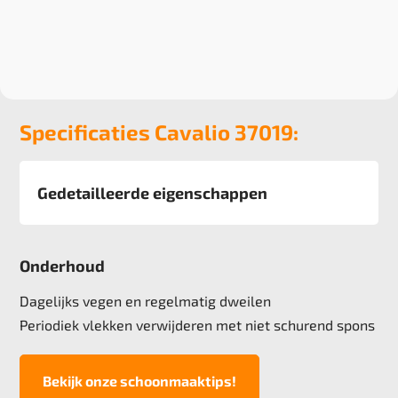
Specificaties Cavalio 37019:
Gedetailleerde eigenschappen
Afmeting
diverse
Onderhoud
Pool
Kunststof
Dagelijks vegen en regelmatig dweilen
Totale hoogte
Periodiek vlekken verwijderen met niet schurend spons
2 mm
Lichtechtheid NF EN ISO 105-B02
Bekijk onze schoonmaaktips!
>7