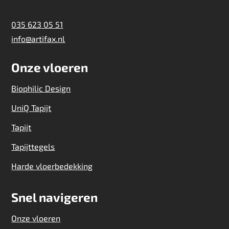
035 623 05 51
info@artifax.nl
Onze vloeren
Biophilic Design
UniQ Tapijt
Tapijt
Tapijttegels
Harde vloerbedekking
Snel navigeren
Onze vloeren