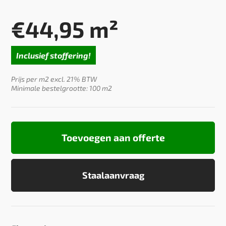
€
44,95
m²
Inclusief stoffering!
Prijs per m2 excl. 21% BTW
Minimale bestelgrootte: 100 m2
Toevoegen aan offerte
Staalaanvraag