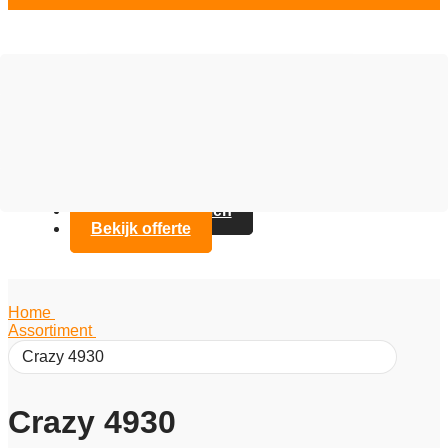
Vloer opties
Assortiment
Branches
Over Artifax
Projecten
FAQ
Contact opnemen
Bekijk offerte
Home
/
Assortiment
/
Crazy 4930
Crazy 4930