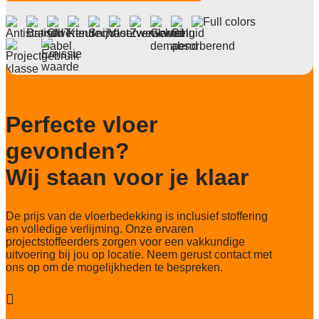
Anti statisch
ja, , 2kv
Deling
1/10"
Aantal noppen
150.100 noppen/m2
Perfecte vloer
Totaal gwicht
4.065 gr/m2
gevonden?
Lichtechtheid NF EN ISO 105-B02
Wij staan voor je klaar
7/8
Slijtvastheid NF EN 1307
De prijs van de vloerbedekking is inclusief stoffering
klasse 33 LC 3+ Rolstoel A
en volledige verlijming. Onze ervaren
projectstoffeerders zorgen voor een vakkundige
Thermische weerstand
uitvoering bij jou op locatie. Neem gerust contact met
0,15 m²C° / W
ons op om de mogelijkheden te bespreken.
Geluidsisolatie
28 dB
