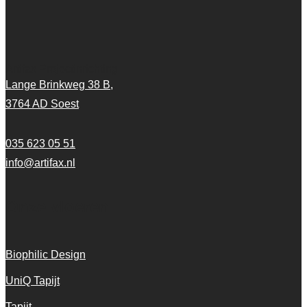
Artifax Projectinrichting
Lange Brinkweg 38 B,
3764 AD Soest
035 623 05 51
info@artifax.nl
Onze vloeren
Biophilic Design
UniQ Tapijt
Tapijt