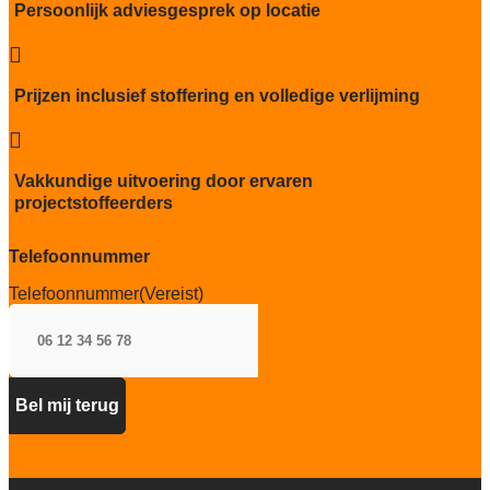
Brandwerend
Persoonlijk adviesgesprek op locatie
Bfl-S1

Kwaliteitslabel GUT
D47E97FA
Prijzen inclusief stoffering en volledige verlijming
Particulier gebruik

sterk
Vakkundige uitvoering door ervaren
Project gebruik
projectstoffeerders
sterk
Telefoonnummer
Telefoonnummer
(Vereist)