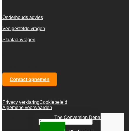
Onderhouds advies
Veelgestelde vragen
Staalaanvragen
KvK 72916516
BTW NL001973601B13
Contact opnemen
Privacy verklaring
Cookiebeleid
Algemene voorwaarden
Website ontwikkeld door
The Conversion Department
Crazy
4930
Toevoegen