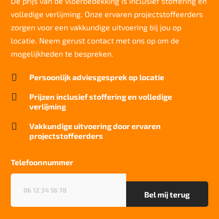
De prijs van de vloerbedekking is inclusief stoffering en
volledige verlijming. Onze ervaren projectstoffeerders
Slijtvastheid NF EN 1307
klasse 33 LC 2+ Rolstoel A en Trap A
zorgen voor een vakkundige uitvoering bij jou op
locatie. Neem gerust contact met ons op om de
Thermische weerstand
0,17 m²C° / W
mogelijkheden te bespreken.
Geluidsisolatie

Persoonlijk adviesgesprek op locatie
27 dB
Brandwerend

Prijzen inclusief stoffering en volledige
Cfl-S1
verlijming
Kwaliteitslabel GUT

Vakkundige uitvoering door ervaren
FAEF5DDO
projectstoffeerders
Particulier gebruik
sterk
Telefoonnummer
Project gebruik
Telefoonnummer
(Vereist)
sterk