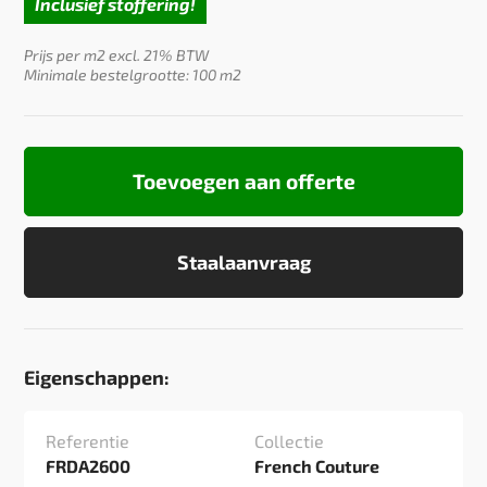
Inclusief stoffering!
Prijs per m2 excl. 21% BTW
Minimale bestelgrootte: 100 m2
Toevoegen aan offerte
Staalaanvraag
Eigenschappen:
Referentie
Collectie
FRDA2600
French Couture