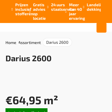
Prijzen
Gratis
24 uurs
Meer
Landelijke


inclusief
advies
staalservice
dan 40
dekking



stofferen
op
jaar
locatie
ervaring
Darius 2600
Home
/
Assortiment
/
Darius 2600
€
64,95
m²