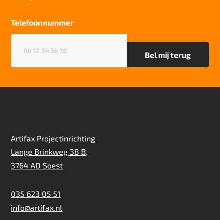
Particulier gebruik
sterk
Telefoonnummer
Project gebruik
Telefoonnummer
(Vereist)
sterk
Artifax Projectinrichting
Lange Brinkweg 38 B,
3764 AD Soest
035 623 05 51
info@artifax.nl