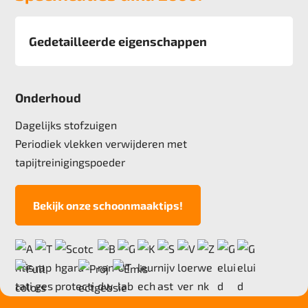
Gedetailleerde eigenschappen
Afmeting
400 cm
Onderhoud
Pool
100% recycle, garen geverfd Nylon
Dagelijks stofzuigen
Poolgewicht
Periodiek vlekken verwijderen met
1050 gr
tapijtreinigingspoeder
Poolhoogte
4,3 mm
Bekijk onze schoonmaaktips!
Totale hoogte
9,0 mm
Anti statisch
ja, , 2kv
Deling
1/10"