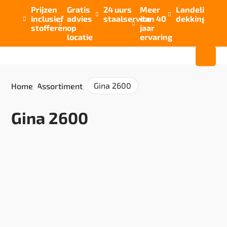
Prijzen
Gratis
24 uurs
Meer
Landelijke


inclusief
advies
staalservice
dan 40
dekking



stofferen
op
jaar
locatie
ervaring
Gina 2600
Home
/
Assortiment
/
Gina 2600