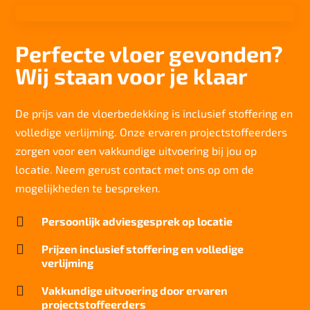
Aantal noppen
150.100 noppen/m2
Perfecte vloer gevonden?
Totaal gwicht
Wij staan voor je klaar
2.610 gr/m2
Lichtechtheid NF EN ISO 105-B02
7/8
De prijs van de vloerbedekking is inclusief stoffering en
volledige verlijming. Onze ervaren projectstoffeerders
Slijtvastheid NF EN 1307
klasse 33 LC 2+ Rolstoel A en Trap A
zorgen voor een vakkundige uitvoering bij jou op
locatie. Neem gerust contact met ons op om de
Thermische weerstand
0,17 m²C° / W
mogelijkheden te bespreken.
Geluidsisolatie

Persoonlijk adviesgesprek op locatie
27 dB
Brandwerend

Prijzen inclusief stoffering en volledige
Cfl-S1
verlijming
Kwaliteitslabel GUT

Vakkundige uitvoering door ervaren
FAEF5DDO
projectstoffeerders