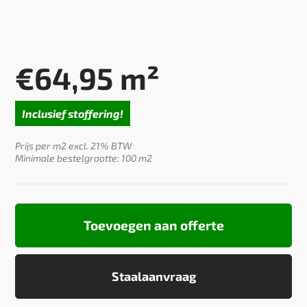
€
64,95
m²
Inclusief stoffering!
Prijs per m2 excl. 21% BTW
Minimale bestelgrootte: 100 m2
Toevoegen aan offerte
Staalaanvraag