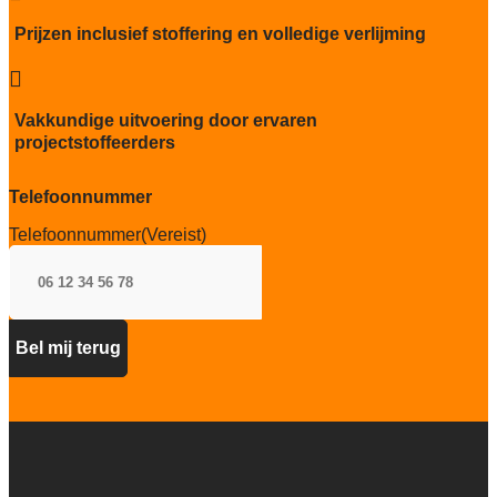
Kwaliteitslabel GUT
Prijzen inclusief stoffering en volledige verlijming
BFF1D27C

Particulier gebruik
zwaar
Vakkundige uitvoering door ervaren
projectstoffeerders
Project gebruik
zwaar
Telefoonnummer
Telefoonnummer
(Vereist)