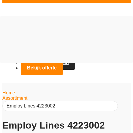
Vloer opties
Assortiment
Branches
Over Artifax
Projecten
FAQ
Contact opnemen
Bekijk offerte
Home
/
Assortiment
/
Employ Lines 4223002
Employ Lines 4223002