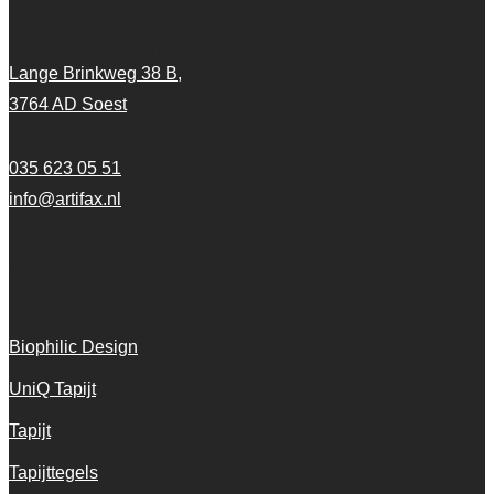
Artifax Projectinrichting
Lange Brinkweg 38 B,
3764 AD Soest
035 623 05 51
info@artifax.nl
Onze vloeren
Biophilic Design
UniQ Tapijt
Tapijt
Tapijttegels