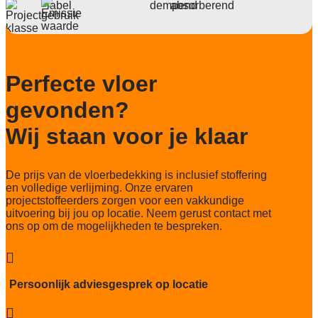
Deling
1/10
Aantal noppen
173.360/m2
Perfecte vloer
Totaal gwicht
gevonden?
3.879 gr/m2
Wij staan voor je klaar
Lichtechtheid NF EN ISO 105-B02
>7
De prijs van de vloerbedekking is inclusief stoffering
Slijtvastheid NF EN 1307
en volledige verlijming. Onze ervaren
33 Heavy contract
projectstoffeerders zorgen voor een vakkundige
uitvoering bij jou op locatie. Neem gerust contact met
Thermische weerstand
ons op om de mogelijkheden te bespreken.
0,15
Geluidsisolatie

24 dB
Persoonlijk adviesgesprek op locatie
Brandwerend
Bfl-s1
