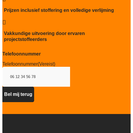
Kwaliteitslabel GUT
Prijzen inclusief stoffering en volledige verlijming
BFF1D27C

Particulier gebruik
zwaar
Vakkundige uitvoering door ervaren
projectstoffeerders
Project gebruik
zwaar
Telefoonnummer
Telefoonnummer
(Vereist)