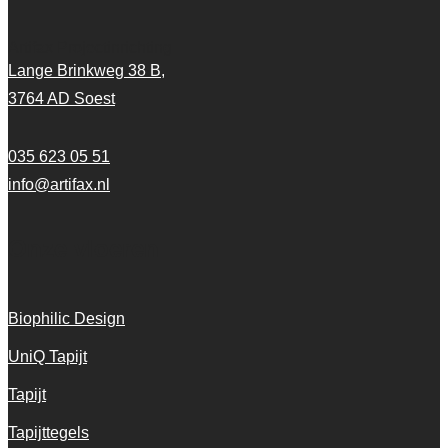
Artifax Projectinrichting
Lange Brinkweg 38 B,
3764 AD Soest
035 623 05 51
info@artifax.nl
Onze vloeren
Biophilic Design
UniQ Tapijt
Tapijt
Tapijttegels