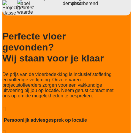
Deling
1/10
Aantal noppen
173.360/m2
Perfecte vloer
Totaal gwicht
gevonden?
3.879 gr/m2
Wij staan voor je klaar
Lichtechtheid NF EN ISO 105-B02
>7
De prijs van de vloerbedekking is inclusief stoffering
Slijtvastheid NF EN 1307
en volledige verlijming. Onze ervaren
33 Heavy contract
projectstoffeerders zorgen voor een vakkundige
uitvoering bij jou op locatie. Neem gerust contact met
Thermische weerstand
ons op om de mogelijkheden te bespreken.
0,15
Geluidsisolatie

24 dB
Persoonlijk adviesgesprek op locatie
Brandwerend
Bfl-s1
