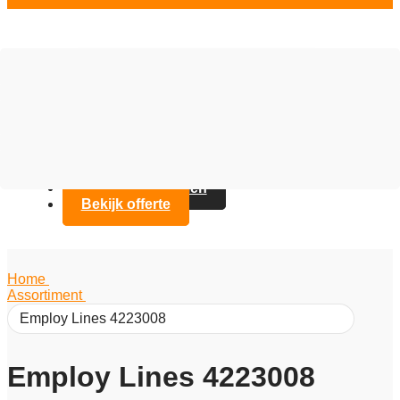
Vloer opties
Assortiment
Branches
Over Artifax
Projecten
FAQ
Contact opnemen
Bekijk offerte
Home
/
Assortiment
/
Employ Lines 4223008
Employ Lines 4223008