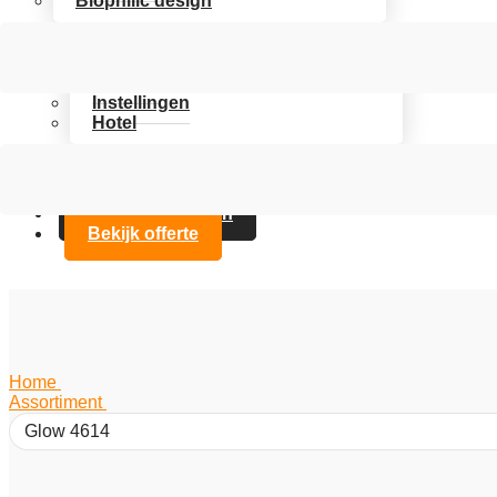
Biophilic design
Assortiment
Branches
Kantoor
Instellingen
Hotel
Over Artifax
Projecten
FAQ
Contact opnemen
Bekijk offerte
Home
/
Assortiment
/
Glow 4614