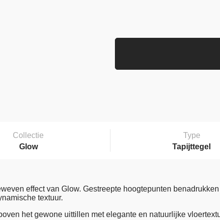
Collectie
Type
Glow
Tapijttegel
geweven effect van Glow. Gestreepte hoogtepunten benadrukken d
namische textuur.
boven het gewone uittillen met elegante en natuurlijke vloertext