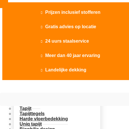
Prijzen inclusief stofferen

Gratis advies op locatie

24 uurs staalservice

Meer dan 40 jaar ervaring

Landelijke dekking

Vloer opties
Uitgelicht
Tapijt
Tapijttegels
Harde vloerbedekking
Uniq tapijt