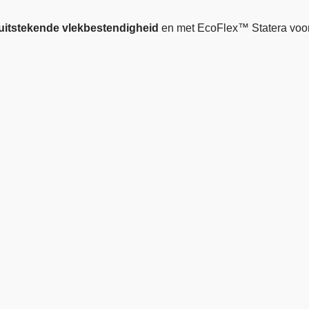
 uitstekende vlekbestendigheid
en met EcoFlex™ Statera voor e