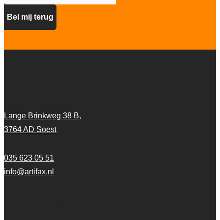
Artifax Projectinrichting
Lange Brinkweg 38 B,
3764 AD Soest
035 623 05 51
info@artifax.nl
Onze vloeren