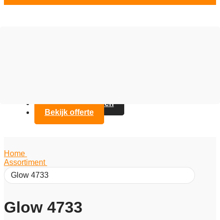
Vloer opties
Assortiment
Branches
Over Artifax
Projecten
FAQ
Contact opnemen
Bekijk offerte
Home
/
Assortiment
/
Glow 4733
Glow 4733