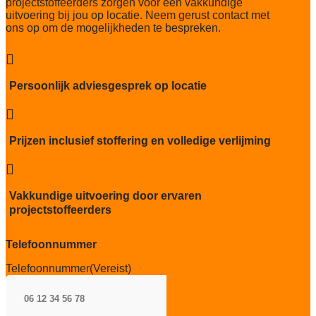
projectstoffeerders zorgen voor een vakkundige
Slijtvastheid NF EN 1307
uitvoering bij jou op locatie. Neem gerust contact met
33/LC1
ons op om de mogelijkheden te bespreken.
Thermische weerstand
0,073m2 K/W

Geluidsisolatie
Persoonlijk adviesgesprek op locatie
24 dB

Brandwerend
Bfl-S1
Prijzen inclusief stoffering en volledige verlijming
Kwaliteitslabel GUT

TBC
Vakkundige uitvoering door ervaren
Project gebruik
projectstoffeerders
zwaar
Telefoonnummer
Telefoonnummer
(Vereist)