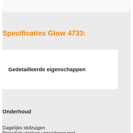
Specificaties Glow 4733:
Gedetailleerde eigenschappen
Afmeting
50x50 cm
Pool
100% Solution Dyed Nylon
Onderhoud
Rugzijde
Ecoflex Stratera
Dagelijks stofzuigen