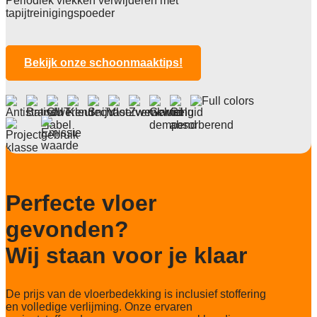
Periodiek vlekken verwijderen met
Poolgewicht
tapijtreinigingspoeder
540 g/m2
Poolhoogte
3,0 mm
Bekijk onze schoonmaaktips!
Totale hoogte
6,4 mm
Anti statisch
ja, 2kv
Deling
1/12"
Perfecte vloer
Aantal noppen
214.200 noppen/m2
gevonden?
Totaal gwicht
Wij staan voor je klaar
4.000 g/m2
Lichtechtheid NF EN ISO 105-B02
De prijs van de vloerbedekking is inclusief stoffering
>7
en volledige verlijming. Onze ervaren