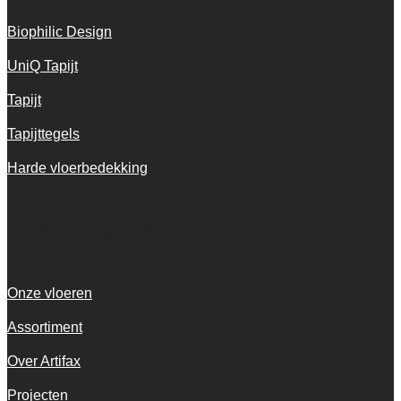
Biophilic Design
UniQ Tapijt
Tapijt
Tapijttegels
Harde vloerbedekking
Snel navigeren
Onze vloeren
Assortiment
Over Artifax
Projecten