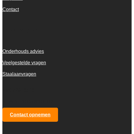
Contact
Informatie
Onderhouds advies
Veelgestelde vragen
Staalaanvragen
KvK 72916516
BTW NL001973601B13
Contact opnemen