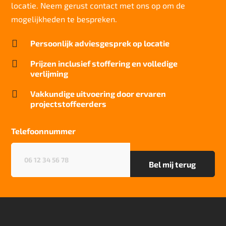
locatie. Neem gerust contact met ons op om de
Geluidsisolatie
19 dB
mogelijkheden te bespreken.
Brandwerend

Persoonlijk adviesgesprek op locatie
Cfl-S1

Cradle tot Cradle
Prijzen inclusief stoffering en volledige
Silver
verlijming
Recycleerbaar

Vakkundige uitvoering door ervaren
ja
projectstoffeerders
Project gebruik
zwaar
Telefoonnummer
Telefoonnummer
(Vereist)