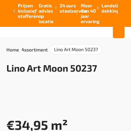
Prijzen
Gratis
24 uurs
Meer
Landelijke


inclusief
advies
staalservice
dan 40
dekking



stofferen
op
jaar
locatie
ervaring
Lino Art Moon 50237
Home
/
Assortiment
/
Lino Art Moon 50237
€
34,95
m²