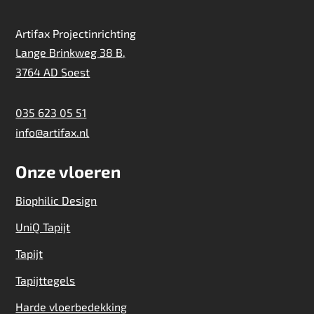
Artifax Projectinrichting
Lange Brinkweg 38 B,
3764 AD Soest
035 623 05 51
info@artifax.nl
Onze vloeren
Biophilic Design
UniQ Tapijt
Tapijt
Tapijttegels
Harde vloerbedekking