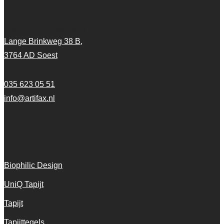
Artifax Projectinrichting
Lange Brinkweg 38 B,
3764 AD Soest
035 623 05 51
info@artifax.nl
Onze vloeren
Biophilic Design
UniQ Tapijt
Tapijt
Tapijttegels