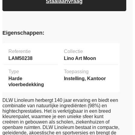
Staalaanvraag
Eigenschappen:
Referentie
Collectie
LAM50238
Lino Art Moon
Type
Toepassing
Harde
Instelling, Kantoor
vloerbedekking
DLW Linoleum herbergt 140 jaar ervaring en biedt een
combinatie van natuurlijke ingrediënten (98%) en
hightechprestaties. Het is verkrijgbaar in een breed
kleurenpalet, waarmee je een unieke sfeer kunt
creëren in gebouwen als scholen, ziekenhuizen of
openbare ruimten. DLW Linoleum bestaat in compacte,
geleidende, akoestische en sportversies en brengt de