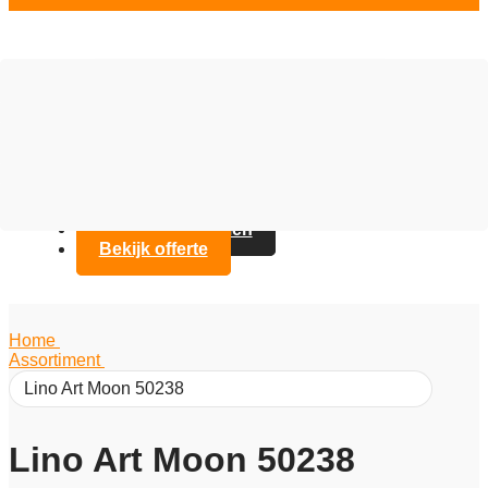
Vloer opties
Assortiment
Branches
Over Artifax
Projecten
FAQ
Contact opnemen
Bekijk offerte
Home
/
Assortiment
/
Lino Art Moon 50238
Lino Art Moon 50238