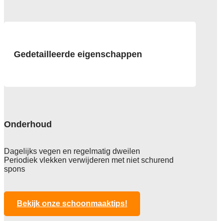
Gedetailleerde eigenschappen
Constructie
Lijnolie
Rugzijde
Geweven Jute
Onderhoud
Afmeting
200 cm breed
Dagelijks vegen en regelmatig dweilen
Periodiek vlekken verwijderen met niet schurend
Totale hoogte
spons
2,5 mm
Anti statisch
ja , 2 kv
Bekijk onze schoonmaaktips!
Totaal gwicht