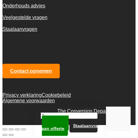
Onderhouds advies
Veelgestelde vragen
Staalaanvragen
KvK 72916516
BTW NL001973601B13
Contact opnemen
Privacy verklaring
Cookiebeleid
Algemene voorwaarden
Website ontwikkeld door
The Conversion Department
Lino
Art
Toevoegen
Moon
Staalaanvraag
aan offerte
50238
aantal