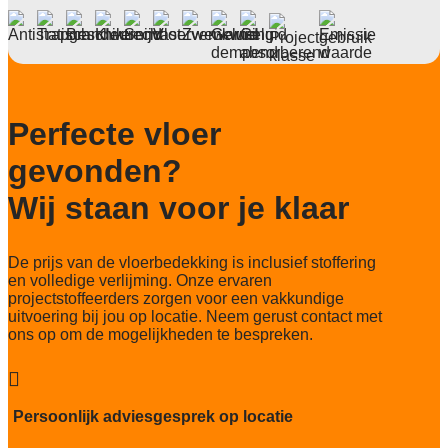
2.900 g/m2
Lichtechtheid NF EN ISO 105-B02
7
Slijtvastheid NF EN 1307
Perfecte vloer
33 Zwaar commercieel
gevonden?
Slipweerstand
R10
Wij staan voor je klaar
Thermische weerstand
0,015 m2 K W
De prijs van de vloerbedekking is inclusief stoffering
Geluidsisolatie
en volledige verlijming. Onze ervaren
19 dB
projectstoffeerders zorgen voor een vakkundige
uitvoering bij jou op locatie. Neem gerust contact met
Brandwerend
ons op om de mogelijkheden te bespreken.
Cfl-S1

Cradle tot Cradle
Silver
Persoonlijk adviesgesprek op locatie
Recycleerbaar