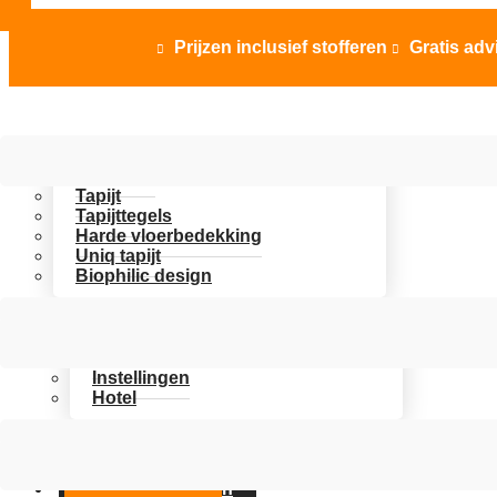
Prijzen inclusief stofferen
Gratis adv


Vloer opties
Uitgelicht
Tapijt
Tapijttegels
Harde vloerbedekking
Uniq tapijt
Biophilic design
Assortiment
Branches
Kantoor
Instellingen
Hotel
Over Artifax
Projecten
FAQ
Contact opnemen