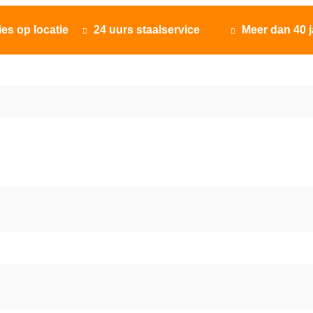
ies op locatie
24 uurs staalservice
Meer dan 40 j

