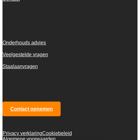
Informatie
Onderhouds advies
Veelgestelde vragen
Staalaanvragen
KvK 72916516
BTW NL001973601B13
Contact opnemen
Privacy verklaring
Cookiebeleid
Algemene voorwaarden