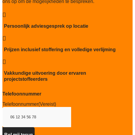
ons op om de mogelijkheden te bespreken.
0,17 m²C° / W

Geluidsisolatie
28 dB
Persoonlijk adviesgesprek op locatie
Brandwerend

Cfl-S1
Kwaliteitslabel GUT
Prijzen inclusief stoffering en volledige verlijming
A1EB44F4

Particulier gebruik
sterk
Vakkundige uitvoering door ervaren
projectstoffeerders
Project gebruik
sterk
Telefoonnummer
Telefoonnummer
(Vereist)