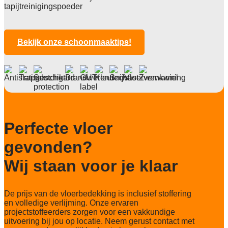
Poolhoogte
tapijtreinigingspoeder
5,8 mm
Totale hoogte
8,5 mm
Bekijk onze schoonmaaktips!
Anti statisch
ja, , 2kv
Deling
1/10"
Aantal noppen
Perfecte vloer
186/500 noppen/m2
gevonden?
Totaal gwicht
2.285 gr/m2
Wij staan voor je klaar
Lichtechtheid NF EN ISO 105-B02
5-6/8
De prijs van de vloerbedekking is inclusief stoffering
Slijtvastheid NF EN 1307
en volledige verlijming. Onze ervaren
klasse 33 LC 4+ Rolstoel A
projectstoffeerders zorgen voor een vakkundige
uitvoering bij jou op locatie. Neem gerust contact met
Thermische weerstand