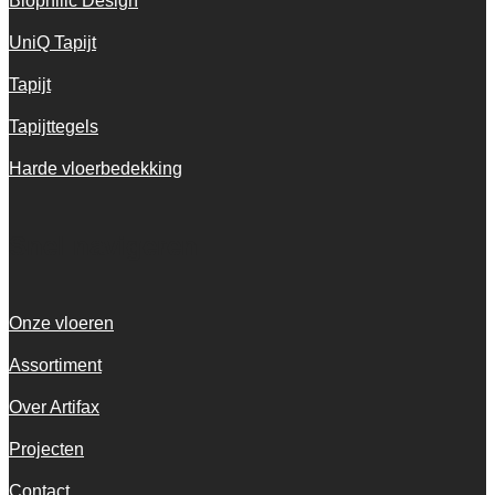
Biophilic Design
UniQ Tapijt
Tapijt
Tapijttegels
Harde vloerbedekking
Snel navigeren
Onze vloeren
Assortiment
Over Artifax
Projecten
Contact