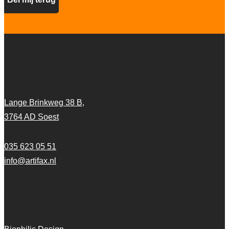
Artifax Projectinrichting
Lange Brinkweg 38 B,
3764 AD Soest
035 623 05 51
info@artifax.nl
Onze vloeren