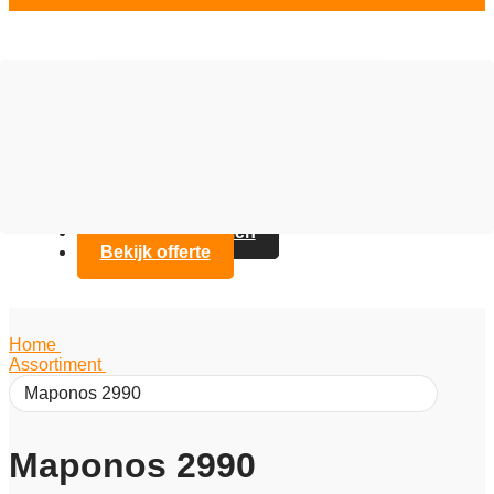
Vloer opties
Assortiment
Branches
Over Artifax
Projecten
FAQ
Contact opnemen
Bekijk offerte
Home
/
Assortiment
/
Maponos 2990
Maponos 2990