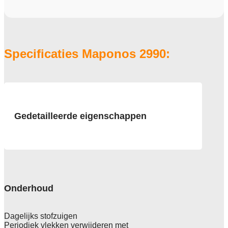
Specificaties Maponos 2990:
Gedetailleerde eigenschappen
Afmeting
400 cm
Pool
100% Polyamide
Onderhoud
Poolgewicht
1200 gr
Dagelijks stofzuigen
Periodiek vlekken verwijderen met