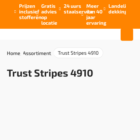
Prijzen
Gratis
24 uurs
Meer
Landelijke


inclusief
advies
staalservice
dan 40
dekking



stofferen
op
jaar
locatie
ervaring
Trust Stripes 4910
Home
/
Assortiment
/
Trust Stripes 4910