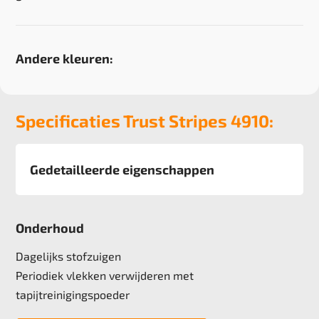
Andere kleuren:
Specificaties Trust Stripes 4910:
Gedetailleerde eigenschappen
Afmeting
50x50 cm, 5 m2 verpakking
Onderhoud
Pool
100% solution dyed Nylon
Dagelijks stofzuigen
Poolgewicht
Periodiek vlekken verwijderen met
500 gr/m2
tapijtreinigingspoeder
Poolhoogte