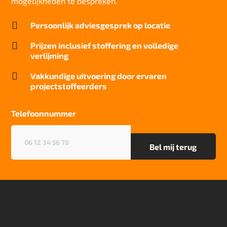
mogelijkheden te bespreken.
Geluidsisolatie

Persoonlijk adviesgesprek op locatie
21 dB
Brandwerend

Prijzen inclusief stoffering en volledige
Bfl-S1
verlijming
Kwaliteitslabel GUT

Vakkundige uitvoering door ervaren
93EACA67
projectstoffeerders
Particulier gebruik
sterk
Telefoonnummer
Project gebruik
Telefoonnummer
(Vereist)
zwaar