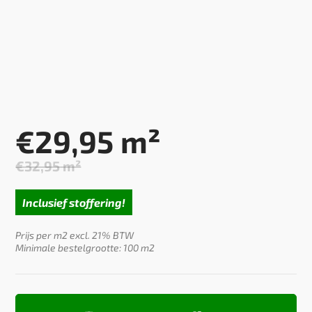
€
29,95
m²
€
32,95
m²
Oorspronkelijke
Huidige
prijs
prijs
Inclusief stoffering!
was:
is:
€32,95.
€29,95.
Prijs per m2 excl. 21% BTW
Minimale bestelgrootte: 100 m2